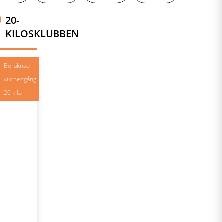
20-
KILOSKLUBBEN
Beräknad
viktnedgång:
20 kilo