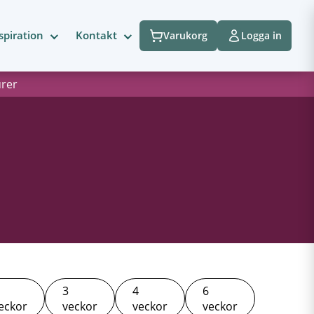
spiration
Kontakt
Varukorg
Logga in
urer
3
4
6
eckor
veckor
veckor
veckor