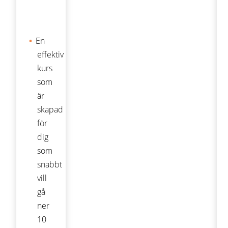
En
effektiv
kurs
som
är
skapad
för
dig
som
snabbt
vill
gå
ner
10