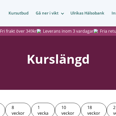
Kursutbud
Gå ner i vikt
Ulrikas Hälsobank
In
Fri frakt över 349kr
Leverans inom 3 vardagar
Fria ret
Kurslängd
8
1
10
18
2
veckor
vecka
veckor
veckor
v