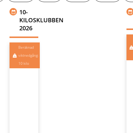
10-
KILOSKLUBBEN
2026
Beräknad
viktnedgång:
10 kilo