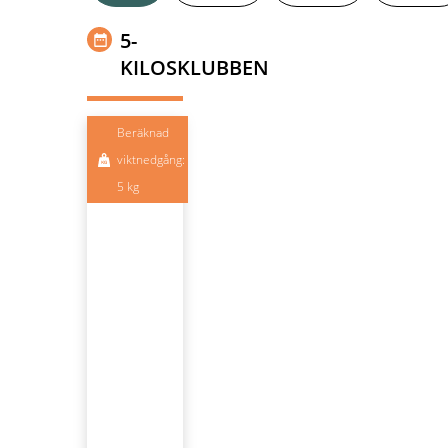
5-
KILOSKLUBBEN
Beräknad
viktnedgång:
5 kg