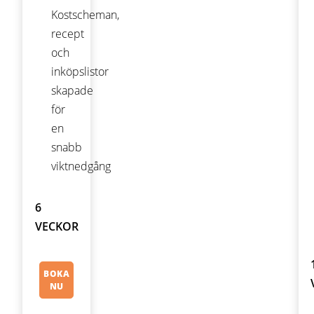
Kostscheman,
recept
och
inköpslistor
skapade
för
en
snabb
viktnedgång
6
VECKOR
BOKA
NU