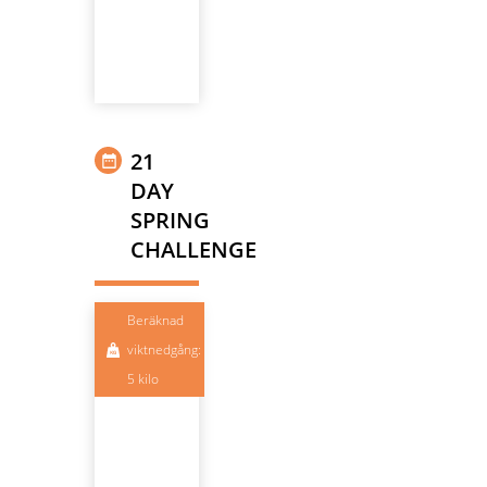
21
DAY
SPRING
CHALLENGE
Beräknad
viktnedgång:
5 kilo