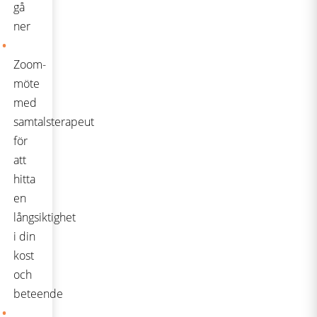
gå
ner
Zoom-
möte
med
samtalsterapeut
för
att
hitta
en
långsiktighet
i din
kost
och
beteende