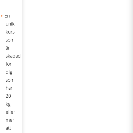
En
unik
kurs
som
är
skapad
för
dig
som
har
20
kg
eller
mer
att