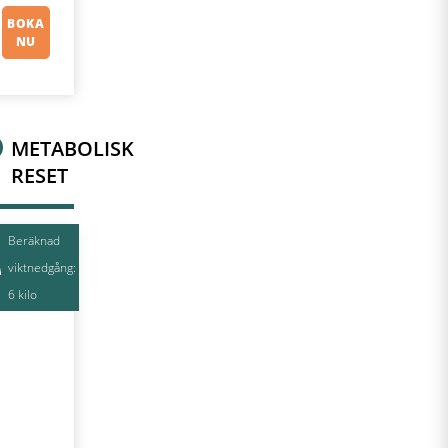
BOKA
NU
METABOLISK
RESET
Beräknad
viktnedgång:
6 kilo