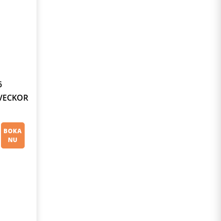
6
VECKOR
BOKA
NU