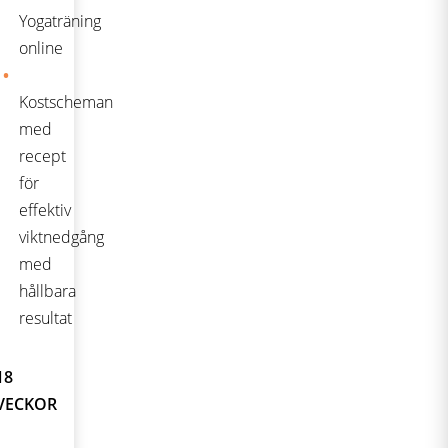
Yogaträning
online
Kostscheman
med
recept
för
effektiv
viktnedgång
med
hållbara
resultat
18
VECKOR