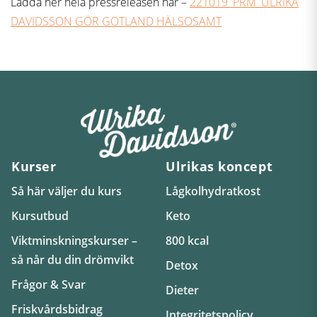
Ladda ner hela pressreleasen här –
221019_PRM_ULRIKA
DAVIDSSON GÖR GOTLAND HÄLSOSAMT
Kurser
Ulrikas koncept
Så här väljer du kurs
Lågkolhydratkost
Kursutbud
Keto
Viktminskningskurser –
800 kcal
så når du din drömvikt
Detox
Frågor & Svar
Dieter
Friskvårdsbidrag
Integritetspolicy