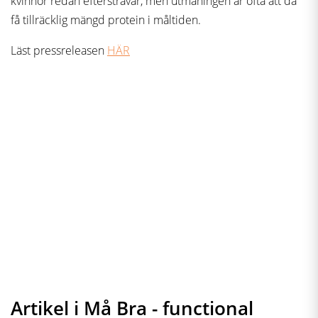
kvinnor redan eftersträvar, men utmaningen är ofta att då
få tillräcklig mängd protein i måltiden.
Läst pressreleasen
HÄR
Artikel i Må Bra - functional