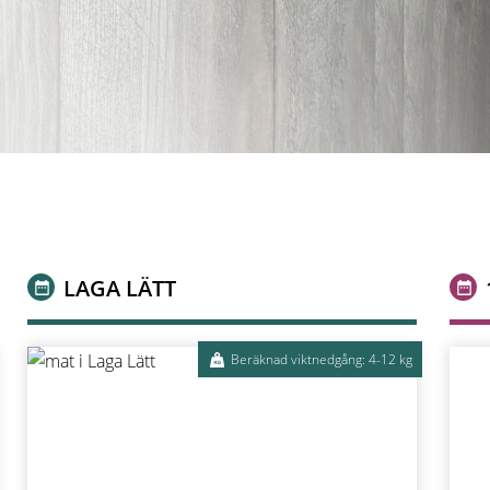
LAGA LÄTT
Beräknad viktnedgång: 4-12 kg