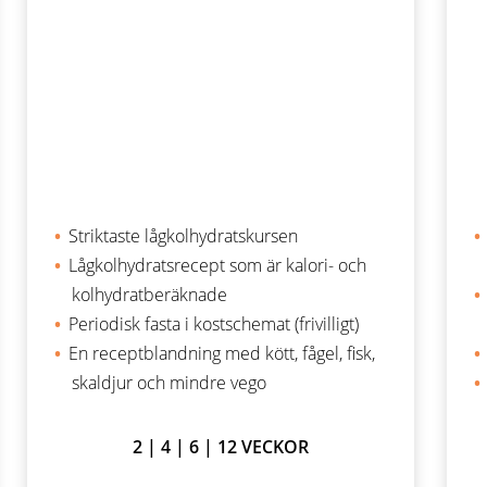
Striktaste lågkolhydratskursen
Lågkolhydratsrecept som är kalori- och
kolhydratberäknade
Periodisk fasta i kostschemat (frivilligt)
En receptblandning med kött, fågel, fisk,
skaldjur och mindre vego
2 | 4 | 6 | 12 VECKOR