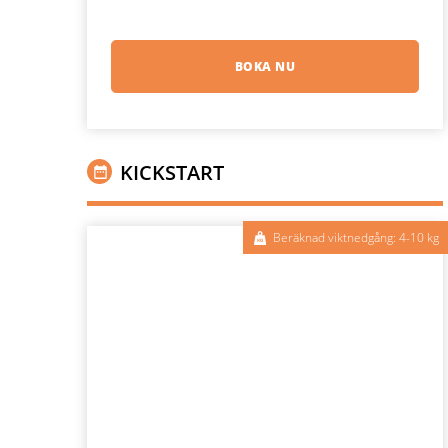
BOKA NU
KICKSTART
Beräknad viktnedgång: 4-10 kg