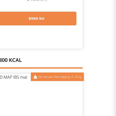
BOKA NU
800 KCAL
Beräknad viktnedgång: 4-10 kg