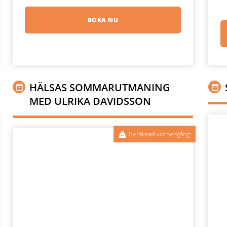
BOKA NU
HÄLSAS SOMMARUTMANING
MED ULRIKA DAVIDSSON
Beräknad viktnedgång: