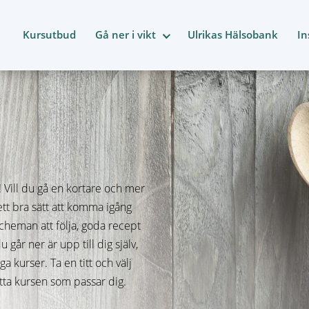
Kursutbud
Gå ner i vikt
Ulrikas Hälsobank
In
! Vill du gå en kortare och mer
ett bra sätt att komma igång
cheman att följa, goda recept
år ner är upp till dig själv,
 kurser. Ta en titt och välj
itta kursen som passar dig.