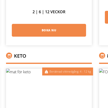
2 | 6 | 12 VECKOR
BOKA NU
KETO
Beräknad viktnedgång: 4 - 12 kg