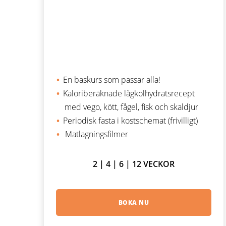
En baskurs som passar alla!
Kaloriberäknade lågkolhydratsrecept
med vego, kött, fågel, fisk och skaldjur
Periodisk fasta i kostschemat (frivilligt)
Matlagningsfilmer
2 | 4 | 6 | 12 VECKOR
BOKA NU