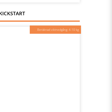
KICKSTART
Beräknad viktnedgång: 4-10 kg