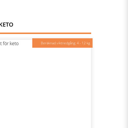
KETO
Beräknad viktnedgång: 4 - 12 kg