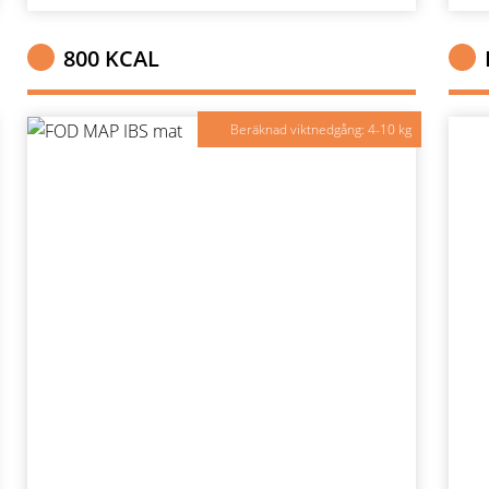
800 KCAL
Beräknad viktnedgång: 4-10 kg