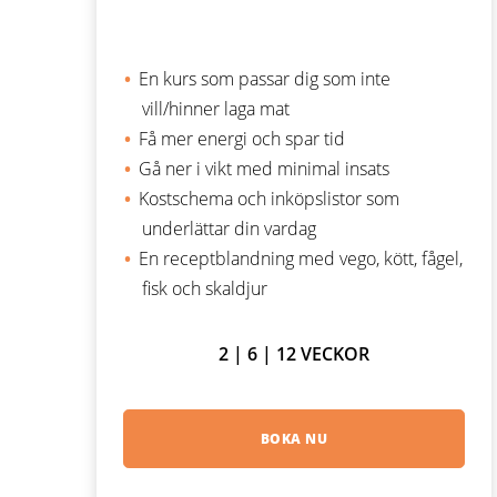
En kurs som passar dig som inte
vill/hinner laga mat
Få mer energi och spar tid
Gå ner i vikt med minimal insats
Kostschema och inköpslistor som
underlättar din vardag
En receptblandning med vego, kött, fågel,
fisk och skaldjur
2 | 6 | 12 VECKOR
BOKA NU