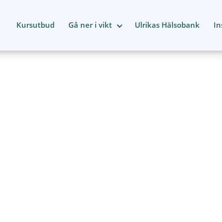
Kursutbud
Gå ner i vikt
Ulrikas Hälsobank
In