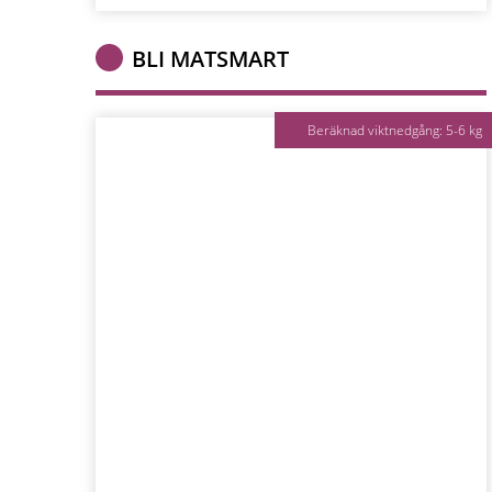
BLI MATSMART
Beräknad viktnedgång: 5-6 kg