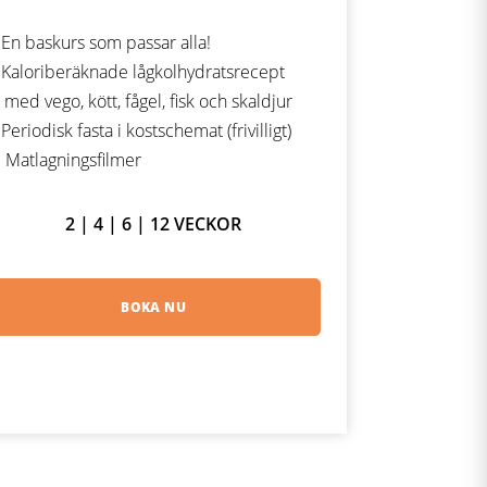
En baskurs som passar alla!
Kaloriberäknade lågkolhydratsrecept
med vego, kött, fågel, fisk och skaldjur
Periodisk fasta i kostschemat (frivilligt)
Matlagningsfilmer
2 | 4 | 6 | 12 VECKOR
BOKA NU