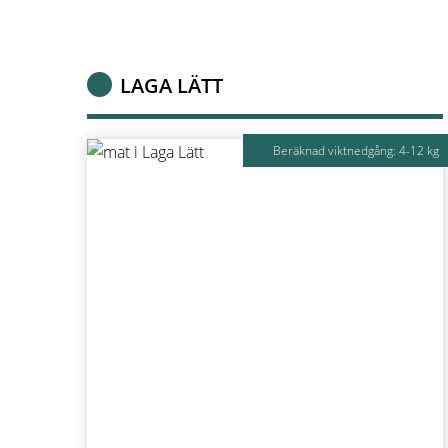
LAGA LÄTT
Beräknad viktnedgång: 4-12 kg