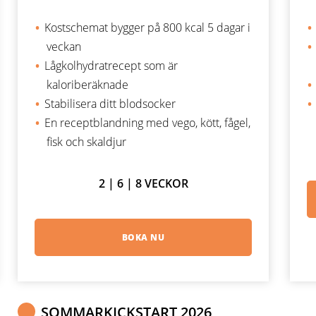
Kostschemat bygger på 800 kcal 5 dagar i
veckan
Lågkolhydratrecept som är
kaloriberäknade
Stabilisera ditt blodsocker
En receptblandning med vego, kött, fågel,
fisk och skaldjur
2 | 6 | 8 VECKOR
BOKA NU
SOMMARKICKSTART 2026