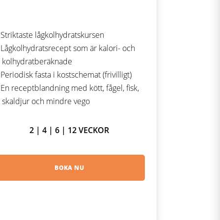
Striktaste lågkolhydratskursen
Lågkolhydratsrecept som är kalori- och
kolhydratberäknade
Periodisk fasta i kostschemat (frivilligt)
En receptblandning med kött, fågel, fisk,
skaldjur och mindre vego
2 | 4 | 6 | 12 VECKOR
BOKA NU