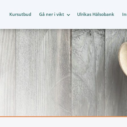
Kursutbud
Gå ner i vikt
Ulrikas Hälsobank
In