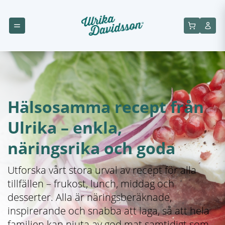
Hälsosamma recept från
Ulrika – enkla,
näringsrika och goda
Utforska vårt stora urval av recept för alla
tillfällen – frukost, lunch, middag och
desserter. Alla är näringsberäknade,
inspirerande och snabba att laga, så att hela
familjen kan njuta av god mat samtidigt som