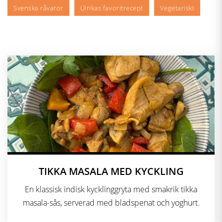
Svenska råvaror
Ulrikas favoritrecept
Vegetariskt
TIKKA MASALA MED KYCKLING
En klassisk indisk kycklinggryta med smakrik tikka
masala-sås, serverad med bladspenat och yoghurt.