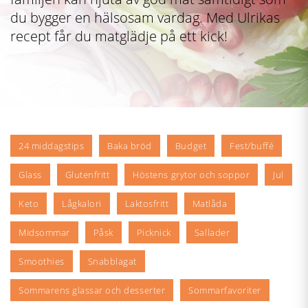
du bygger en hälsosam vardag. Med Ulrikas
recept får du matglädje på ett kick!
24 middagstips
Baka bröd
Budget
Fest/buffé
Glass
Glutenfritt
Höstens grytor och soppor
Jul
Keto
Lågkalori
Laktosfritt
Matlåda
Midsommar
Påsk
Picknick
Sallader
Smoothies
Snabblagat
Sommarens glassar och desserter
Sommarfavoriter