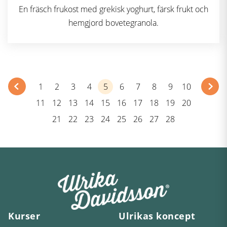
En fräsch frukost med grekisk yoghurt, färsk frukt och
hemgjord bovetegranola.
1
2
3
4
5
6
7
8
9
10
11
12
13
14
15
16
17
18
19
20
21
22
23
24
25
26
27
28
Kurser
Ulrikas koncept