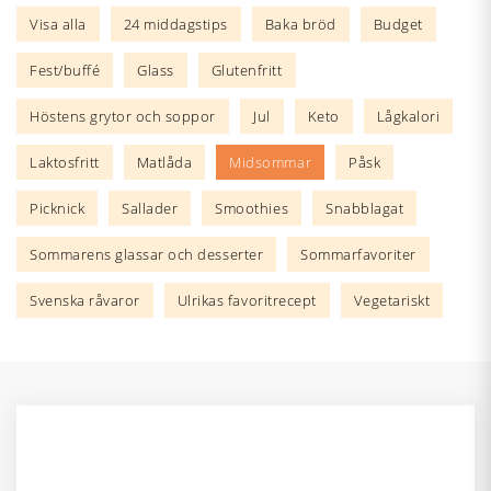
Visa alla
24 middagstips
Baka bröd
Budget
Fest/buffé
Glass
Glutenfritt
Höstens grytor och soppor
Jul
Keto
Lågkalori
Laktosfritt
Matlåda
Midsommar
Påsk
Picknick
Sallader
Smoothies
Snabblagat
Sommarens glassar och desserter
Sommarfavoriter
Svenska råvaror
Ulrikas favoritrecept
Vegetariskt