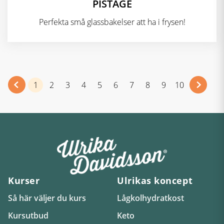
PISTAGE
Perfekta små glassbakelser att ha i frysen!
1
2
3
4
5
6
7
8
9
10
Kurser
Ulrikas koncept
Så här väljer du kurs
Lågkolhydratkost
Kursutbud
Keto