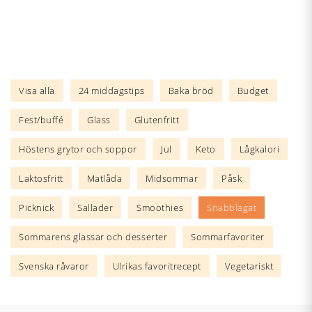
Visa alla
24 middagstips
Baka bröd
Budget
Fest/buffé
Glass
Glutenfritt
Höstens grytor och soppor
Jul
Keto
Lågkalori
Laktosfritt
Matlåda
Midsommar
Påsk
Picknick
Sallader
Smoothies
Snabblagat
Sommarens glassar och desserter
Sommarfavoriter
Svenska råvaror
Ulrikas favoritrecept
Vegetariskt