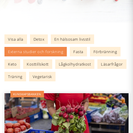
Visa alla
Detox
En hälsosam livsstil
Externa studier och forskning
Fasta
Förbränning
Keto
Kosttillskott
Lågkolhydratkost
Läsarfrågor
Träning
Vegetarisk
KUNSKAPSBANKEN