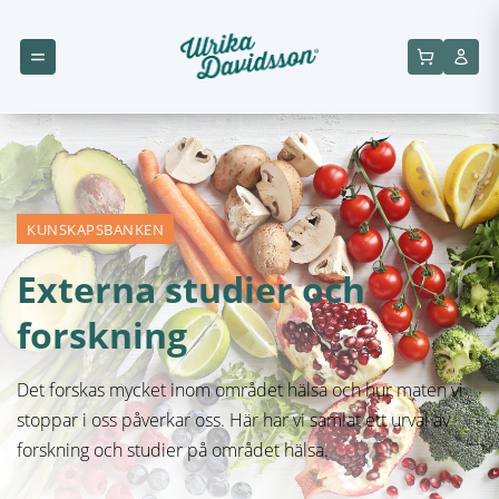
KUNSKAPSBANKEN
Externa studier och
forskning
Det forskas mycket inom området hälsa och hur maten vi
stoppar i oss påverkar oss. Här har vi samlat ett urval av
forskning och studier på området hälsa.