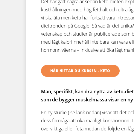
Det har gått några år sedan keto-dieten explo
kosthållningen med hög fetthalt och ultralå
vi ska äta men keto har fortsatt vara intres
diettrenden på Google. Så vad är det unika? 
vetenskap och studier är publicerade som ba
med lågt kaloriinnehåll inte bara kan vara eff
hormonnivåerna – inklusive att öka lågt manl
HÄR HITTAR DU KURSEN - KETO
Män, specifikt, kan dra nytta av keto-diet
som de bygger muskelmassa visar en ny 
En ny studie ( se länk nedan) visar att det 
dess förmåga att öka manligt könshormon. I
överviktiga eller feta medan de följde en l