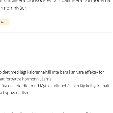
tt stabilisera blodsockret och balansera hormonerna
hormon nivåer.
Keto
-diet med lågt kaloriinnehåll inte bara kan vara effektiv för
 att förbättra hormonnivåerna.
 äta en keto-diet med lågt kaloriinnehåll och låg kolhydrathalt
dla hypogonadism