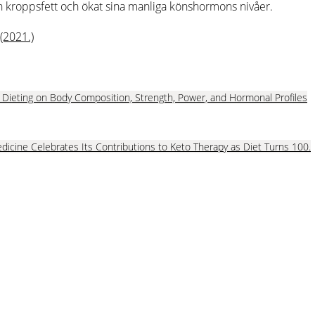
kroppsfett och ökat sina manliga könshormons nivåer.
2021.)
c Dieting on Body Composition, Strength, Power, and Hormonal Profiles
icine Celebrates Its Contributions to Keto Therapy as Diet Turns 100.