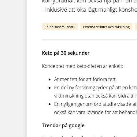
kolhydrathalt kan också hjälpa män a
- inklusive att öka lågt manligt köns
En hälsosam livsstil
Externa studier och forskning
Keto på 30 sekunder
Konceptet med keto-dieten är enkelt:
Ät mer fett för att förlora fett.
En del ny forskning tyder på att en keto
viktminskning utan också kan bidra till
En nyligen genomförd studie visade att
också kan vara lovande för att behan
Trendar på google