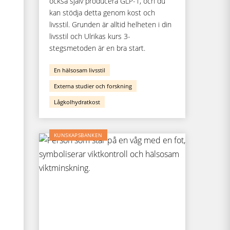
också själv producera GLP-1, och du
kan stödja detta genom kost och
livsstil. Grunden är alltid helheten i din
livsstil och Ulrikas kurs 3-
stegsmetoden är en bra start.
En hälsosam livsstil
Externa studier och forskning
Lågkolhydratkost
KUNSKAPSBANKEN