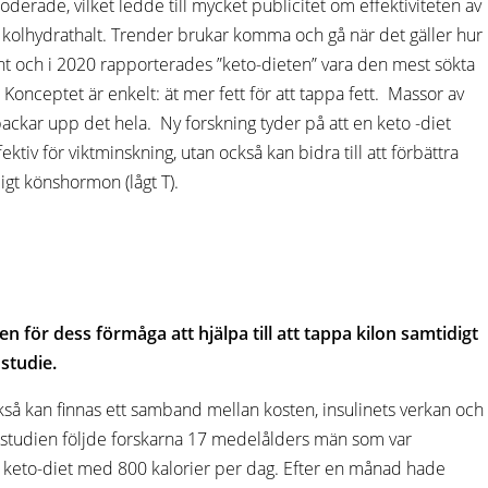
derade, vilket ledde till mycket publicitet om effektiviteten av
g kolhydrathalt. Trender brukar komma och gå när det gäller hur
sant och i 2020 rapporterades ”keto-dieten” vara den mest sökta
Konceptet är enkelt: ät mer fett för att tappa fett. Massor av
ckar upp det hela. Ny forskning tyder på att en keto -diet
ektiv för viktminskning, utan också kan bidra till att förbättra
igt könshormon (lågt T).
en för dess förmåga att hjälpa till att tappa kilon samtidigt
studie.
också kan finnas ett samband mellan kosten, insulinets verkan och
 studien följde forskarna 17 medelålders män som var
åg keto-diet med 800 kalorier per dag. Efter en månad hade