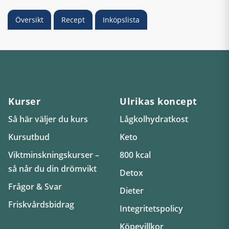
Översikt
Recept
Inköpslista
Kurser
Ulrikas koncept
Så här väljer du kurs
Lågkolhydratkost
Kursutbud
Keto
Viktminskningskurser –
800 kcal
så når du din drömvikt
Detox
Frågor & Svar
Dieter
Friskvårdsbidrag
Integritetspolicy
Köpevillkor