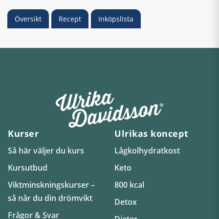
Översikt
Recept
Inköpslista
Kurser
Ulrikas koncept
Så här väljer du kurs
Lågkolhydratkost
Kursutbud
Keto
Viktminskningskurser –
800 kcal
så når du din drömvikt
Detox
Frågor & Svar
Dieter