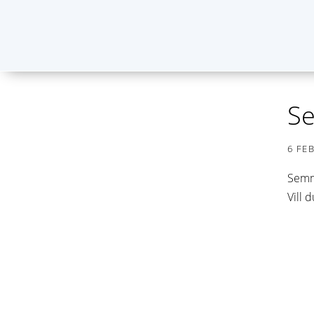
Se
6 FE
Semme
Vill 