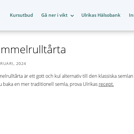
Kursutbud
Gå ner i vikt
Ulrikas Hälsobank
In
mmelrulltårta
BRUARI, 2024
lrulltårta är ett gott och kul alternativ till den klassiska seml
du baka en mer traditionell semla, prova Ulrikas
recept.