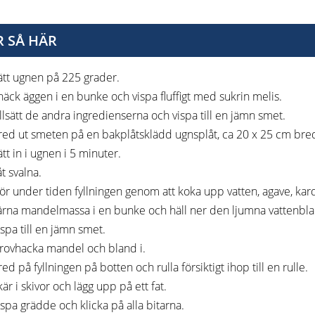
 SÅ HÄR
ätt ugnen på 225 grader.
näck äggen i en bunke och vispa fluffigt med sukrin melis.
illsätt de andra ingredienserna och vispa till en jämn smet.
red ut smeten på en bakplåtsklädd ugnsplåt, ca 20 x 25 cm bre
tt in i ugnen i 5 minuter.
t svalna.
ör under tiden fyllningen genom att koka upp vatten, agave, kard
ärna mandelmassa i en bunke och häll ner den ljumna vattenbl
ispa till en jämn smet.
rovhacka mandel och bland i.
ed på fyllningen på botten och rulla försiktigt ihop till en rulle.
är i skivor och lägg upp på ett fat.
ispa grädde och klicka på alla bitarna.