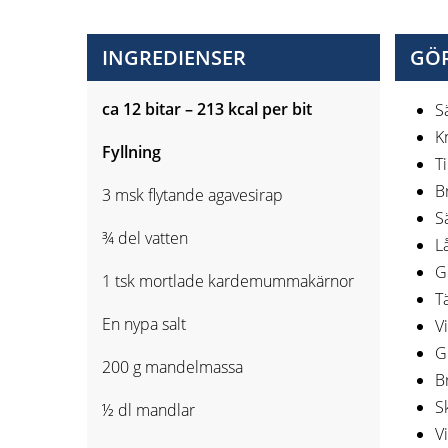
INGREDIENSER
GÖR
ca 12 bitar – 213 kcal per bit
S
K
Fyllning
T
B
3 msk flytande agavesirap
Sä
¾ del vatten
Lå
G
1 tsk mortlade kardemummakärnor
T
En nypa salt
V
G
200 g mandelmassa
Br
Sk
½ dl mandlar
V