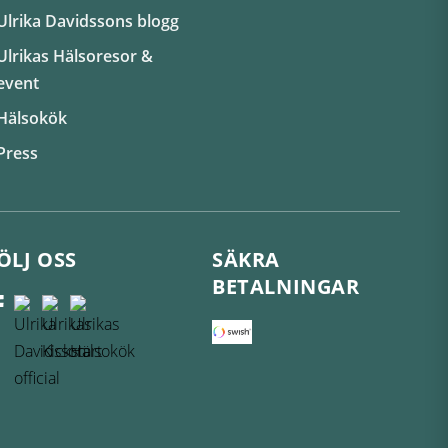
Ulrika Davidssons blogg
Ulrikas Hälsoresor &
event
Hälsokök
Press
ÖLJ OSS
SÄKRA
BETALNINGAR