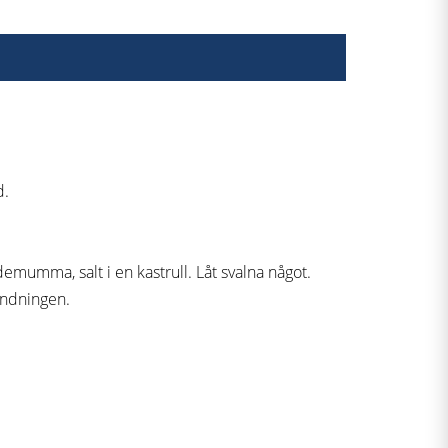
d.
emumma, salt i en kastrull. Låt svalna något.
andningen.