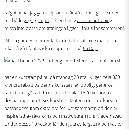
mått och vikt.
Något annat jag gärna tipsar om är våra träningskurser. Vi
har både
yoga
,
gympa
och en härlig
all-aroundträning
–
missa inte dessa om träningen ligger i fokus för sommaren!
Vill du göra en mer omfattande hälsosatsning måste du
kika på vårt fantastiska erbjudande på
66 Day
Challenge med Medelhavsmat
som vi
har en kursstart på nu på måndag 23 maj. Vi ger hela 800
kronors rabatt på denna kursstart, en otroligt generös
rabatt som gör att du nu bara betalar 1500 kronor för
denna populära 10veckorskurs. Maten i den här kursen
passar dessutom extra bra för just sommaren då den är
inspirerad av råvarorna och matkulturen runt Medelhavet.
Under dessa 10 veckor får du njuta av färgstark och vacker