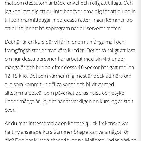
mat som dessutom är både enkel och rolig att tillaga. Och
jag kan lova dig att du inte behöver oroa dig för att bjuda in
till sommarmiddagar med dessa rätter, ingen kommer tro
att du följer ett hälsoprogram när du serverar maten!
Det här är en kurs där vi får in enormt många mail och
framgångshistorier från våra kunder. Det är så roligt att läsa
om hur dessa personer har arbetat med sin vikt under
många år och hur de efter dessa 10 veckor har gått mellan
12-15 kilo. Det som värmer mig mest är dock att höra om
alla som kommit ur dåliga vanor och blivit av med
slitsamma besvär som påverkat deras hälsa och psyke
under många år. Ja, det här är verkligen en kurs jag är stolt
över!
Är du mer intresserad av en kortare quick fix kanske vår
helt nylanserade kurs
Summer Shape
kan vara något för
dig? Den här kursen skapade jag på Mallorca under påsken