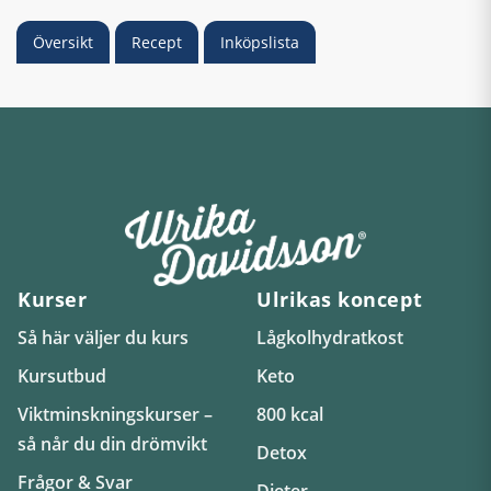
Översikt
Recept
Inköpslista
Kurser
Ulrikas koncept
Så här väljer du kurs
Lågkolhydratkost
Kursutbud
Keto
Viktminskningskurser –
800 kcal
så når du din drömvikt
Detox
Frågor & Svar
Dieter