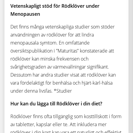
Vetenskapligt stöd för Rödklöver under
Menopausen
Det finns många vetenskapliga studier som stöder
användningen av rödklöver för att lindra
menopausala symtom. En omfattande
översiktspublikation i ”Maturitas” konstaterade att
rödklöver kan minska frekvensen och
svårighetsgraden av värmevallningar signifikant.
Dessutom har andra studier visat att rödklöver kan
vara fördelaktigt för benhälsa och hjärt-kärl-hälsa
under denna livsfas. *Studier
Hur kan du lägga till Rödklöver i din diet?
Rödklöver finns ofta tillgänglig som kosttillskott i form
av tabletter, kapslar eller te. Att inkludera mer
rödklöver i din kost kan vara ett naturligt och effektivt