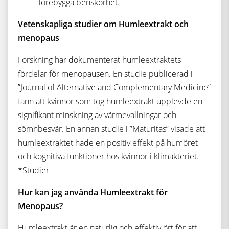
förebygga benskörhet.
Vetenskapliga studier om Humleextrakt och
menopaus
Forskning har dokumenterat humleextraktets
fördelar för menopausen. En studie publicerad i
”Journal of Alternative and Complementary Medicine”
fann att kvinnor som tog humleextrakt upplevde en
signifikant minskning av värmevallningar och
sömnbesvär. En annan studie i ”Maturitas” visade att
humleextraktet hade en positiv effekt på humöret
och kognitiva funktioner hos kvinnor i klimakteriet.
*Studier
Hur kan jag använda Humleextrakt för
Menopaus?
Humleextrakt är en naturlig och effektiv ört för att