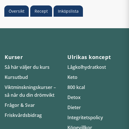
Översikt
Recept
Inköpslista
Kurser
Ulrikas koncept
Så här väljer du kurs
Lågkolhydratkost
Kursutbud
Keto
Viktminskningskurser –
800 kcal
så når du din drömvikt
Detox
Frågor & Svar
Dieter
Friskvårdsbidrag
Integritetspolicy
Köpevillkor