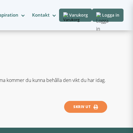
spiration
Kontakt
Varukorg
Logga in
ema kommer du kunna behålla den vikt du har idag.
SKRIV UT