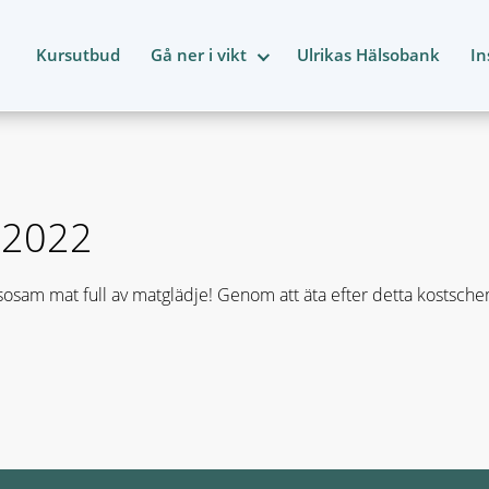
Kursutbud
Gå ner i vikt
Ulrikas Hälsobank
In
2 2022
osam mat full av matglädje! Genom att äta efter detta kostsch