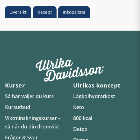
Översikt
Recept
Inköpslista
Kurser
Ulrikas koncept
Så här väljer du kurs
Lågkolhydratkost
Kursutbud
Keto
Viktminskningskurser –
800 kcal
så når du din drömvikt
Detox
Frågor & Svar
Dieter