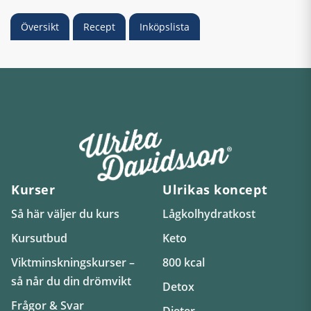
Översikt
Recept
Inköpslista
Kurser
Ulrikas koncept
Så här väljer du kurs
Lågkolhydratkost
Kursutbud
Keto
Viktminskningskurser –
800 kcal
så når du din drömvikt
Detox
Frågor & Svar
Dieter