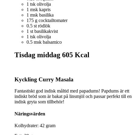
1 tsk olivolja
1 msk kapris
1 msk basilika
175 g cocktailtomater
0.5 st rödlök
1 st basilikakvist
1 tsk olivolja
0.5 msk balsamico
Tisdag middag
605 Kcal
Kyckling Curry Masala
Fantastiskt god indisk måltid med papadums! Papdums är ett
indiskt bröd som är bakat på linsmjöl och passar perfekt till en
indisk gryta som tillbehör!
Näringsvärden
Kolhydrater: 42 gram