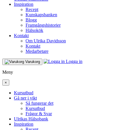
Inspiration
Recept
Kunskapsbanken
Blogg
Framgångshistorier
Hälsokök
Kontakt
Om Ulrika Davidsson
Kontakt
Medarbetare
Logga in
Varukorg
Meny
×
Kursutbud
Gå ner i vikt
Så fungerar det
Kursutbud
Frågor & Svar
Ulrikas Hälsobank
Inspiration
Recept