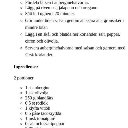
Fördela färsen i auberginehalvorna.
Lägg på riven ost, jalapeno och oregano.
Sätt in i ugnen i
20 minuter.
Gör under tiden salsan genom att skära alla grönsaker i
mindre bitar.
Lägg i en skål och blanda ner koriander, salt, peppar,
citron och olivolja.
Servera
auberginehalvorna med salsan och garnera med
färsk koriander.
Ingredienser
2 portioner
1 st aubergine
1 tsk olivolja
250 g blandfärs
0.5 st rödlök
1 klyfta vitlök
0.5 påse tacokrydda
1 msk tomatpuré
0 salt och svartpeppar