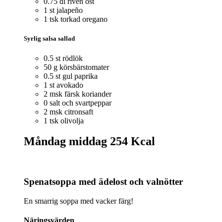
0.75 dl riven ost
1 st jalapeño
1 tsk torkad oregano
Syrlig salsa sallad
0.5 st rödlök
50 g körsbärstomater
0.5 st gul paprika
1 st avokado
2 msk färsk koriander
0 salt och svartpeppar
2 msk citronsaft
1 tsk olivolja
Måndag middag
254 Kcal
Spenatsoppa med ädelost och valnötter
En smarrig soppa med vacker färg!
Näringsvärden