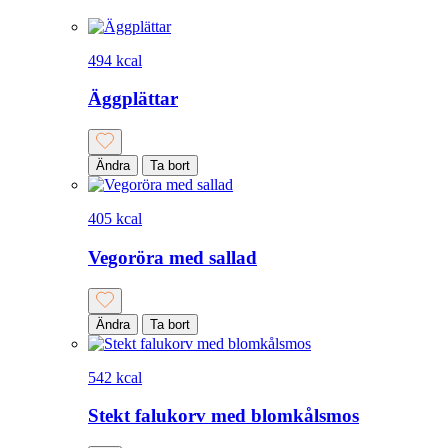
494 kcal
Äggplättar
Ändra
Ta bort
405 kcal
Vegoröra med sallad
Ändra
Ta bort
542 kcal
Stekt falukorv med blomkålsmos