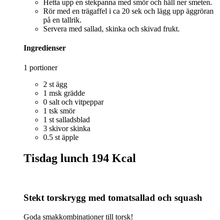
Hetta upp en stekpanna med smör och häll ner smeten.
Rör med en trägaffel i ca 20 sek och lägg upp äggröran
på en tallrik.
Servera med sallad, skinka och skivad frukt.
Ingredienser
1 portioner
2 st ägg
1 msk grädde
0 salt och vitpeppar
1 tsk smör
1 st salladsblad
3 skivor skinka
0.5 st äpple
Tisdag lunch
194 Kcal
Stekt torskrygg med tomatsallad och squash
Goda smakkombinationer till torsk!