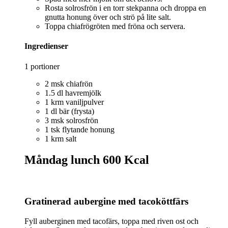
Rosta solrosfrön i en torr stekpanna och droppa en
gnutta honung över och strö på lite salt.
Toppa chiafrögröten med fröna och servera.
Ingredienser
1 portioner
2 msk chiafrön
1.5 dl havremjölk
1 krm vaniljpulver
1 dl bär (frysta)
3 msk solrosfrön
1 tsk flytande honung
1 krm salt
Måndag lunch
600 Kcal
Gratinerad aubergine med tacoköttfärs
Fyll auberginen med tacofärs, toppa med riven ost och