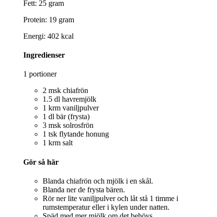
Fett: 25 gram
Protein: 19 gram
Energi: 402 kcal
Ingredienser
1 portioner
2 msk chiafrön
1.5 dl havremjölk
1 krm vaniljpulver
1 dl bär (frysta)
3 msk solrosfrön
1 tsk flytande honung
1 krm salt
Gör så här
Blanda chiafrön och mjölk i en skål.
Blanda ner de frysta bären.
Rör ner lite vaniljpulver och låt stå 1 timme i
rumstemperatur eller i kylen under natten.
Späd med mer mjölk om det behövs.