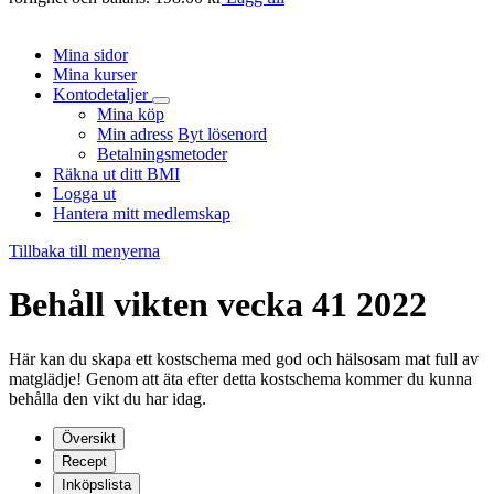
d
Mina sidor
Mina kurser
Kontodetaljer
Mina köp
Min adress
Byt lösenord
Betalningsmetoder
Räkna ut ditt BMI
Logga ut
Hantera mitt medlemskap
Tillbaka till menyerna
Behåll vikten vecka 41 2022
Här kan du skapa ett kostschema med god och hälsosam mat full av
matglädje! Genom att äta efter detta kostschema kommer du kunna
behålla den vikt du har idag.
Översikt
Recept
Inköpslista