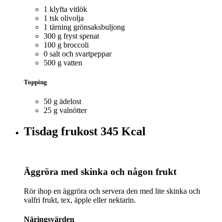
1 klyfta vitlök
1 tsk olivolja
1 tärning grönsaksbuljong
300 g fryst spenat
100 g broccoli
0 salt och svartpeppar
500 g vatten
Topping
50 g ädelost
25 g valnötter
Tisdag frukost
345 Kcal
Äggröra med skinka och någon frukt
Rör ihop en äggröra och servera den med lite skinka och
valfri frukt, tex, äpple eller nektarin.
Näringsvärden