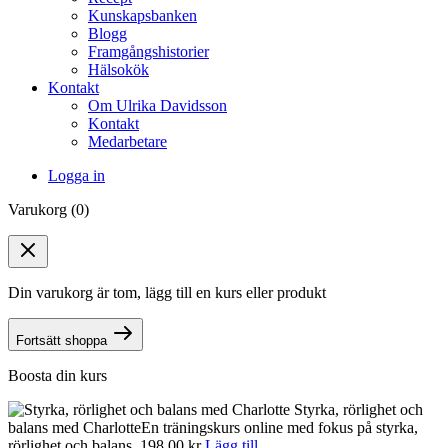
Kunskapsbanken
Blogg
Framgångshistorier
Hälsokök
Kontakt
Om Ulrika Davidsson
Kontakt
Medarbetare
Logga in
Varukorg (0)
Din varukorg är tom, lägg till en kurs eller produkt
Fortsätt shoppa
Boosta din kurs
Styrka, rörlighet och
balans med Charlotte
En träningskurs online med fokus på styrka,
n
rörlighet och balans.
198.00
kr
Lägg till
o