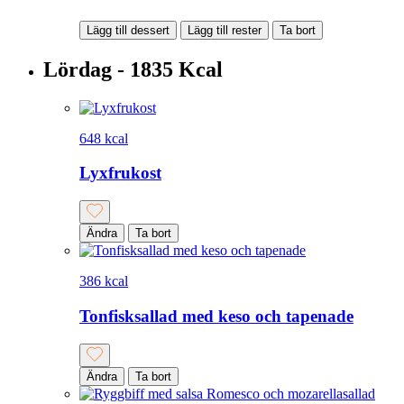
Lägg till dessert
Lägg till rester
Ta bort
Lördag - 1835 Kcal
648 kcal
Lyxfrukost
Ändra
Ta bort
386 kcal
Tonfisksallad med keso och tapenade
Ändra
Ta bort