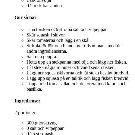
1 tsk olivolja
0.5 msk balsamico
Gör så här
Tina torsken och strö på salt och vitpeppar.
Skär squash i skivor.
Skär tomaterna och lägg i en skål.
Strimla rödlök och blanda ner tillsammans med de
andra ingredienserna.
Salt och peppra.
Hetta upp en stekpanna med olja och lägg ner fisken.
Låt steka några minuter och vänd sedan fisken.
Lägg ner squashskivorna och låt steka hastigt bredvid.
Lägg upp squash på en tallrik och lägg fisken bredvid.
Toppa med tomatsallad och dekorera med kapris och
basilika.
Ingredienser
2 portioner
300 g torskrygg
0 salt och vitpeppar
0.25 st squash