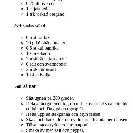
0.75 dl riven ost
1 st jalapeño
1 tsk torkad oregano
Syrlig salsa sallad
0.5 st rödlök
50 g körsbärstomater
0.5 st gul paprika
1 st avokado
2 msk färsk koriander
0 salt och svartpeppar
2 msk citronsaft
1 tsk olivolja
Gör så här
Sätt ugnen på 200 grader.
Dela auberginen och gröp ur lite av köttet så att det blir
ett hål och lägg på en ugnsplåt.
Hetta upp en stekpanna och bryn färsen.
Skala och hacka lök och vitlök och blanda ner i färsen.
Tillsätt tacokrydda och tomatpuré.
Smaka av med salt och peppar.