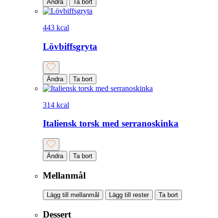
Ändra
Ta bort
443 kcal
Lövbiffsgryta
Ändra
Ta bort
314 kcal
Italiensk torsk med serranoskinka
Ändra
Ta bort
Mellanmål
Lägg till mellanmål
Lägg till rester
Ta bort
Dessert