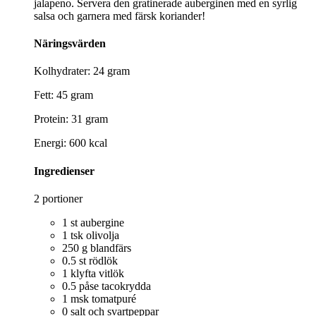
jalapeno. Servera den gratinerade auberginen med en syrlig
salsa och garnera med färsk koriander!
Näringsvärden
Kolhydrater: 24 gram
Fett: 45 gram
Protein: 31 gram
Energi: 600 kcal
Ingredienser
2 portioner
1 st aubergine
1 tsk olivolja
250 g blandfärs
0.5 st rödlök
1 klyfta vitlök
0.5 påse tacokrydda
1 msk tomatpuré
0 salt och svartpeppar