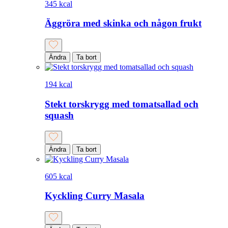
345 kcal
Äggröra med skinka och någon frukt
Ändra
Ta bort
194 kcal
Stekt torskrygg med tomatsallad och
squash
Ändra
Ta bort
605 kcal
Kyckling Curry Masala