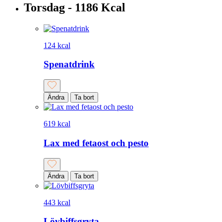
Torsdag - 1186 Kcal
124 kcal
Spenatdrink
Ändra
Ta bort
619 kcal
Lax med fetaost och pesto
Ändra
Ta bort
443 kcal
Lövbiffsgryta