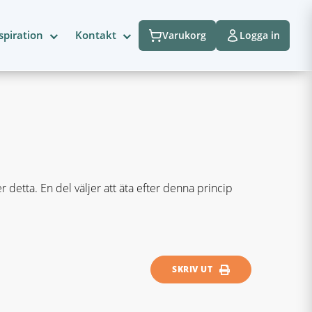
spiration
Kontakt
Varukorg
Logga in
 detta. En del väljer att äta efter denna princip
SKRIV UT