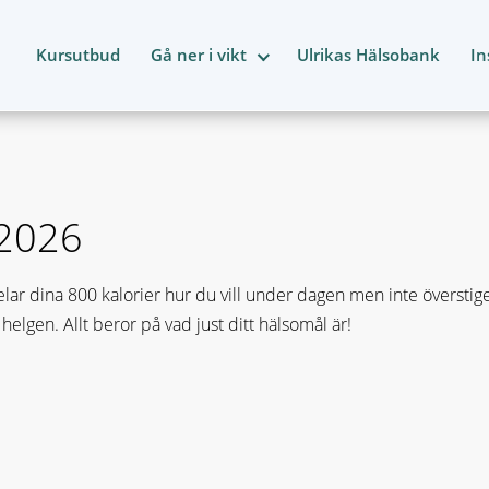
Kursutbud
Gå ner i vikt
Ulrikas Hälsobank
In
 2026
elar dina 800 kalorier hur du vill under dagen men inte överstiger
 helgen. Allt beror på vad just ditt hälsomål är!