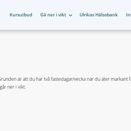
Kursutbud
Gå ner i vikt
Ulrikas Hälsobank
In
nden är att du har två fastedagar/vecka när du äter markant fär
r ner i vikt.