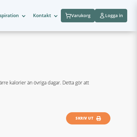
spiration
Kontakt
Varukorg
Logga in
re kalorier än övriga dagar. Detta gör att
SKRIV UT