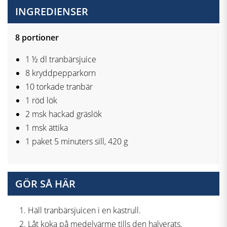
INGREDIENSER
8 portioner
1 ½ dl tranbärsjuice
8 kryddpepparkorn
10 torkade tranbär
1 röd lök
2 msk hackad gräslök
1 msk ättika
1 paket 5 minuters sill, 420 g
GÖR SÅ HÄR
Häll tranbärsjuicen i en kastrull.
Låt koka på medelvärme tills den halverats.