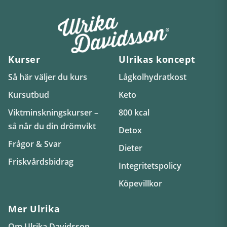
Kurser
Ulrikas koncept
Så här väljer du kurs
Lågkolhydratkost
Kursutbud
Keto
Viktminskningskurser –
800 kcal
så når du din drömvikt
Detox
Frågor & Svar
Dieter
Friskvårdsbidrag
Integritetspolicy
Köpevillkor
Mer Ulrika
Om Ulrika Davidsson