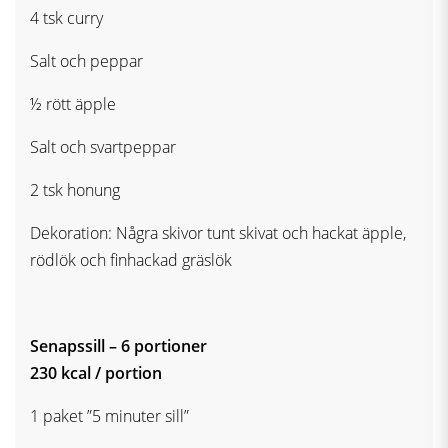
4 tsk curry
Salt och peppar
½ rött äpple
Salt och svartpeppar
2 tsk honung
Dekoration: Några skivor tunt skivat och hackat äpple,
rödlök och finhackad gräslök
Senapssill – 6 portioner
230 kcal / portion
1 paket ”5 minuter sill”