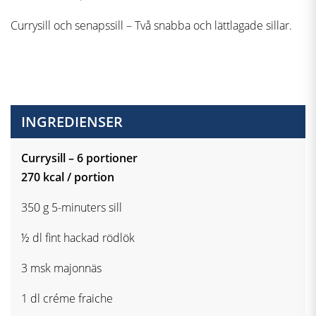
Currysill och senapssill – Två snabba och lättlagade sillar.
INGREDIENSER
Currysill – 6 portioner
270 kcal / portion
350 g 5-minuters sill
½ dl fint hackad rödlök
3 msk majonnäs
1 dl créme fraiche