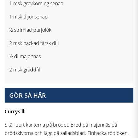
1 msk grovkorning senap
1 msk dijonsenap
½ strimlad purjolök
2 msk hackad färsk dill
½ dl majonnäs
2 msk gräddfil
GÖR SÅ HÄR
Currysill:
Skär bort kanterna på brödet. Bred på majonnäs på
brödskivorna och lägg på salladsblad. Finhacka rödlöken.