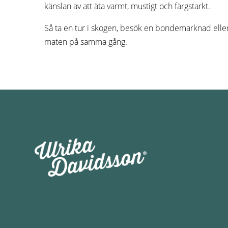
känslan av att äta varmt, mustigt och färgstarkt.
Så ta en tur i skogen, besök en bondemarknad eller
maten på samma gång.