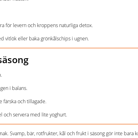
a för levern och kroppens naturliga detox.
d vitlök eller baka grönkålschips i ugnen.
 säsong
.
gen i balans.
 färska och tillagade.
l och servera med lite yoghurt.
smak. Svamp, bär, rotfrukter, kål och frukt i säsong gör inte bar