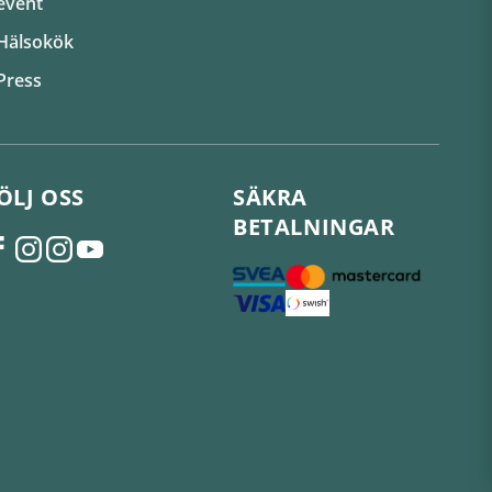
event
Hälsokök
Press
ÖLJ OSS
SÄKRA
BETALNINGAR