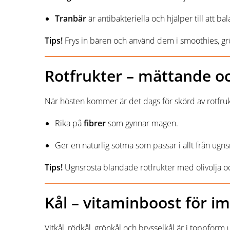
Tranbär
är antibakteriella och hjälper till att b
Tips!
Frys in bären och använd dem i smoothies, grö
Rotfrukter – mättande o
När hösten kommer är det dags för skörd av rotfrukt
Rika på
fibrer
som gynnar magen.
Ger en naturlig sötma som passar i allt från ugns
Tips!
Ugnsrosta blandade rotfrukter med olivolja och
Kål – vitaminboost för 
Vitkål, rödkål, grönkål och brysselkål är i toppform