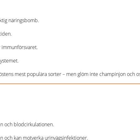
iktig näringsbomb.
tiden.
 immunförsvaret.
systemet.
 höstens mest populära sorter – men glöm inte champinjon och ost
en och blodcirkulationen.
n och kan motverka urinvägsinfektioner.