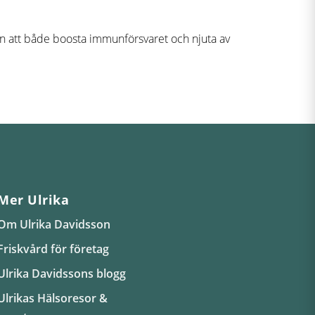
en att både boosta immunförsvaret och njuta av
Mer Ulrika
Om Ulrika Davidsson
Friskvård för företag
Ulrika Davidssons blogg
Ulrikas Hälsoresor &