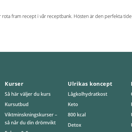
 rota fram recept i vår receptbank. Hösten är den perfekta tid
Kurser
Ulrikas koncept
Så här väljer du kurs
Lågkolhydratkost
Kursutbud
Keto
Viktminskningskurser –
800 kcal
så når du din drömvikt
Detox