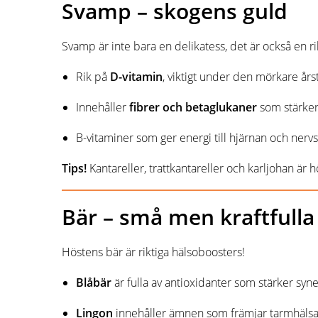
Svamp – skogens guld
Svamp är inte bara en delikatess, det är också en r
Rik på
D-vitamin
, viktigt under den mörkare års
Innehåller
fibrer och betaglukaner
som stärker
B-vitaminer som ger energi till hjärnan och nerv
Tips!
Kantareller, trattkantareller och karljohan är
Bär – små men kraftfulla
Höstens bär är riktiga hälsoboosters!
Blåbär
är fulla av antioxidanter som stärker syn
Lingon
innehåller ämnen som främjar tarmhälsa