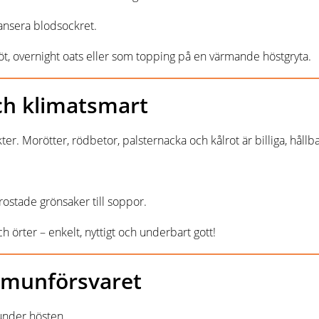
alansera blodsockret.
t, overnight oats eller som topping på en värmande höstgryta.
ch klimatsmart
er. Morötter, rödbetor, palsternacka och kålrot är billiga, håll
rostade grönsaker till soppor.
 örter – enkelt, nyttigt och underbart gott!
immunförsvaret
 under hösten.