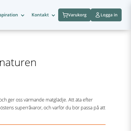
spiration
Kontakt
Varukorg
Logga in
 naturen
ch ger oss värmande matglädje. Att äta efter
 höstens superråvaror, och varför du bör passa på att