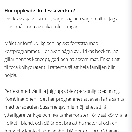
Hur upplevde du dessa veckor?
Det krävs självdisciplin, varje dag och varje måltid. Jag är
inte i mål ännu av olika anledningar.
Målet är fortf -20 kg och jag ska fortsätta med
kostprogrammet. Har även några av Ulrikas böcker. Jag
gillar hennes koncept, god och hälsosam mat. Enkelt att
tillföra kolhydrater till rätterna så att hela familjen blir
nöjda.
Perfekt med vår lilla julgrupp, blev personlig coachning.
Kombinationen i det här programmet att även få ha samtal
med terapeuten Susanne gav mig möjlighet att få
ytterligare verktyg och nya tankemönster, för visst kör vi alla
i diket i bland, och då är det bra att ha material och en
personlig kontakt som snabbt hjälper en upp på banan