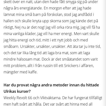
skett över en natt, utan den hade fått smyga sig på under
några års energiätande.
En morgon efter att jag hade
lämnat mina små barn på förskolan, stod jag andfådd i
hallen och skulle knyta upp skorna som jag kände det på
riktigt, Nej nu är det nog! Jag vill orka röra mig, jag vill få ha
mina vanliga kläder, jag vill ha mer energi. Men vart skulle
jag hitta energi och tid, mitt i ett nytt jobb och med
småbarn. Ursäkter, ursäkter, ursäkter. Att äta tar ju inte tid,
och det tar lika lång tid att laga bra mat, som att laga
mindre hälsosam mat. Dock är det småätandet som varit
mitt problem, allt i från russin till ett Snickers i affären,
mängder med kaffe.
Har du provat några andra metoder innan du hittade
Ulrikas kurser?
Weekly Revolt 66 och Viktväktarna. De har fungerat tillfälligt
men haft svårt att hålla. Det var svårt att hinna med all