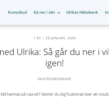
Kursutbud
Gå ner i vikt
Ulrikas Hälsobank
In
1:33
20 JANUARI, 2026
d Ulrika: Så går du ner i vi
igen!
OKATEGORISERADE
då hamnat på ruta ett? Känner du dig frustrerad över att resulta