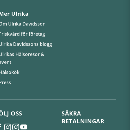
Mer Ulrika
Om Ulrika Davidsson
Friskvård för företag
Ulrika Davidssons blogg
Ulrikas Hälsoresor &
event
Hälsokök
Press
ÖLJ OSS
SÄKRA
BETALNINGAR