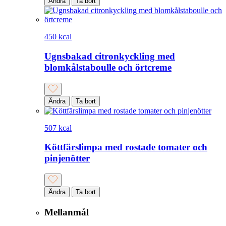
Ändra
Ta bort
450 kcal
Ugnsbakad citronkyckling med
blomkålstaboulle och örtcreme
Ändra
Ta bort
507 kcal
Köttfärslimpa med rostade tomater och
pinjenötter
Ändra
Ta bort
Mellanmål