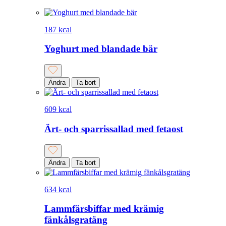
187 kcal
Yoghurt med blandade bär
Ändra
Ta bort
609 kcal
Ärt- och sparrissallad med fetaost
Ändra
Ta bort
634 kcal
Lammfärsbiffar med krämig
fänkålsgratäng