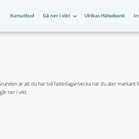
Kursutbud
Gå ner i vikt
Ulrikas Hälsobank
In
nden är att du har två fastedagar/vecka när du äter markant fär
r ner i vikt.