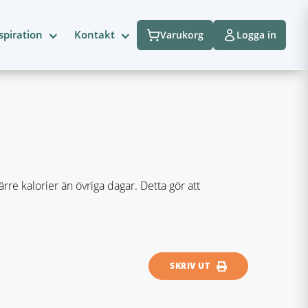
spiration
Kontakt
Varukorg
Logga in
re kalorier än övriga dagar. Detta gör att
SKRIV UT