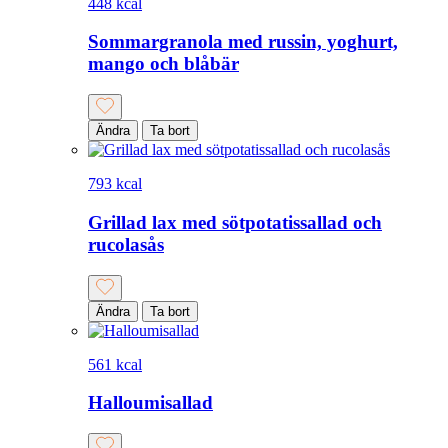
448 kcal
Sommargranola med russin, yoghurt,
mango och blåbär
Ändra
Ta bort
793 kcal
Grillad lax med sötpotatissallad och
rucolasås
Ändra
Ta bort
561 kcal
Halloumisallad