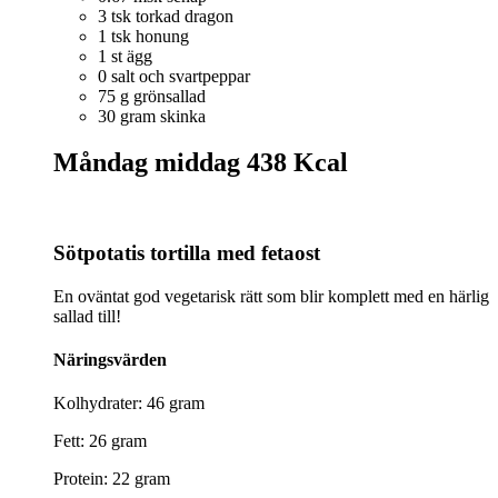
3 tsk torkad dragon
1 tsk honung
1 st ägg
0 salt och svartpeppar
75 g grönsallad
30 gram skinka
Måndag middag
438 Kcal
Sötpotatis tortilla med fetaost
En oväntat god vegetarisk rätt som blir komplett med en härlig
sallad till!
Näringsvärden
Kolhydrater: 46 gram
Fett: 26 gram
Protein: 22 gram