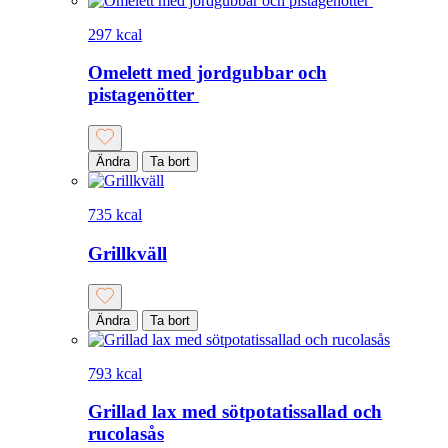
297 kcal
Omelett med jordgubbar och
pistagenötter
Ändra
Ta bort
735 kcal
Grillkväll
Ändra
Ta bort
793 kcal
Grillad lax med sötpotatissallad och
rucolasås