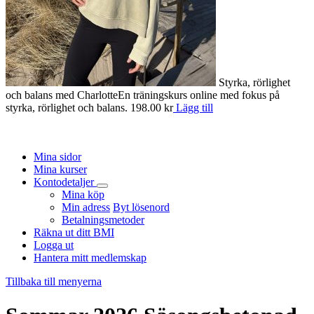
Styrka, rörlighet
och balans med Charlotte
En träningskurs online med fokus på
S
styrka, rörlighet och balans.
198.00
kr
Lägg till
o
e
1
Mina sidor
Mina kurser
Kontodetaljer
Mina köp
Min adress
Byt lösenord
Betalningsmetoder
Räkna ut ditt BMI
Logga ut
Hantera mitt medlemskap
Tillbaka till menyerna