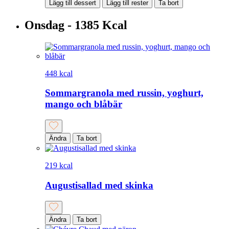
Lägg till dessert
Lägg till rester
Ta bort
Onsdag - 1385 Kcal
448 kcal
Sommargranola med russin, yoghurt,
mango och blåbär
Ändra
Ta bort
219 kcal
Augustisallad med skinka
Ändra
Ta bort