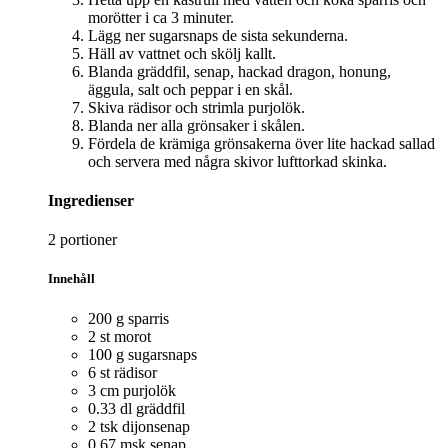
morötter i ca 3 minuter.
Lägg ner sugarsnaps de sista sekunderna.
Häll av vattnet och skölj kallt.
Blanda gräddfil, senap, hackad dragon, honung,
äggula, salt och peppar i en skål.
Skiva rädisor och strimla purjolök.
Blanda ner alla grönsaker i skålen.
Fördela de krämiga grönsakerna över lite hackad sallad
och servera med några skivor lufttorkad skinka.
Ingredienser
2 portioner
Innehåll
200 g sparris
2 st morot
100 g sugarsnaps
6 st rädisor
3 cm purjolök
0.33 dl gräddfil
2 tsk dijonsenap
0.67 msk senap