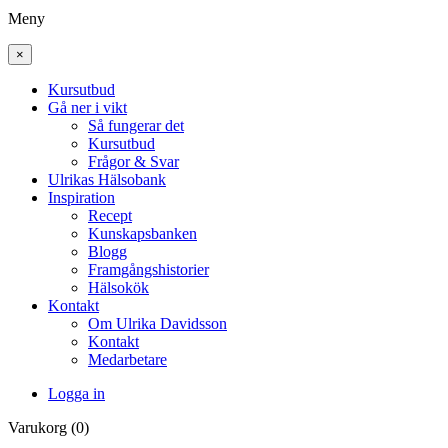
Meny
×
Kursutbud
Gå ner i vikt
Så fungerar det
Kursutbud
Frågor & Svar
Ulrikas Hälsobank
Inspiration
Recept
Kunskapsbanken
Blogg
Framgångshistorier
Hälsokök
Kontakt
Om Ulrika Davidsson
Kontakt
Medarbetare
Logga in
Varukorg (0)