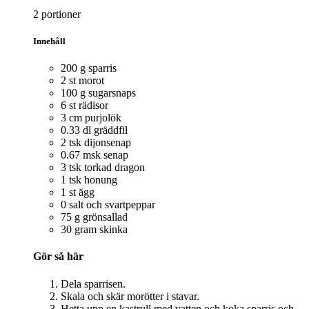
2 portioner
Innehåll
200 g sparris
2 st morot
100 g sugarsnaps
6 st rädisor
3 cm purjolök
0.33 dl gräddfil
2 tsk dijonsenap
0.67 msk senap
3 tsk torkad dragon
1 tsk honung
1 st ägg
0 salt och svartpeppar
75 g grönsallad
30 gram skinka
Gör så här
Dela sparrisen.
Skala och skär morötter i stavar.
Hetta upp en kastrull med vatten och koka sparris och