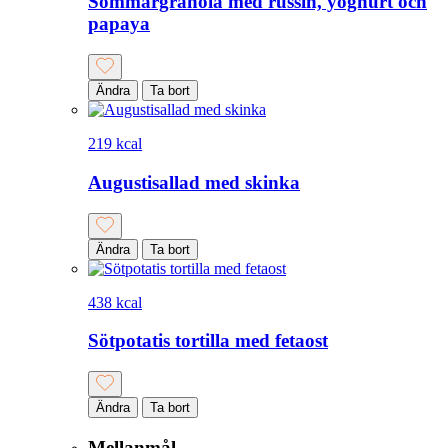
Sommargranola med russin, yoghurt och
papaya
Ändra
Ta bort
219 kcal
Augustisallad med skinka
Ändra
Ta bort
438 kcal
Sötpotatis tortilla med fetaost
Ändra
Ta bort
Mellanmål