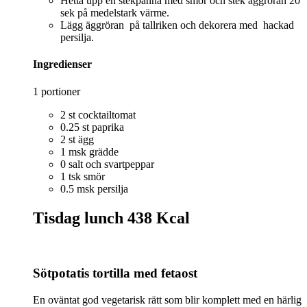
Hetta upp en stekpanna med smör och stek äggröran 20
sek på medelstark värme.
Lägg äggröran på tallriken och dekorera med hackad
persilja.
Ingredienser
1 portioner
2 st cocktailtomat
0.25 st paprika
2 st ägg
1 msk grädde
0 salt och svartpeppar
1 tsk smör
0.5 msk persilja
Tisdag lunch
438 Kcal
Sötpotatis tortilla med fetaost
En oväntat god vegetarisk rätt som blir komplett med en härlig