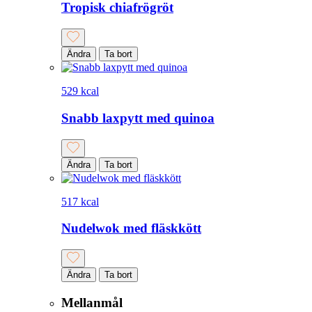
Tropisk chiafrögröt
Ändra
Ta bort
529 kcal
Snabb laxpytt med quinoa
Ändra
Ta bort
517 kcal
Nudelwok med fläskkött
Ändra
Ta bort
Mellanmål