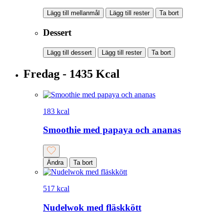
Lägg till mellanmål
Lägg till rester
Ta bort
Dessert
Lägg till dessert
Lägg till rester
Ta bort
Fredag - 1435 Kcal
183 kcal
Smoothie med papaya och ananas
Ändra
Ta bort
517 kcal
Nudelwok med fläskkött