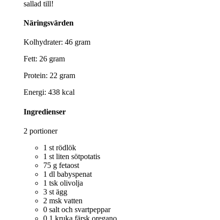
sallad till!
Näringsvärden
Kolhydrater: 46 gram
Fett: 26 gram
Protein: 22 gram
Energi: 438 kcal
Ingredienser
2 portioner
1 st rödlök
1 st liten sötpotatis
75 g fetaost
1 dl babyspenat
1 tsk olivolja
3 st ägg
2 msk vatten
0 salt och svartpeppar
0.1 kruka färsk oregano