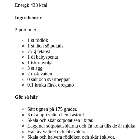
Energi: 438 kcal
Ingredienser
2 portioner
1 st rödlök
1 st liten sötpotatis
75 g fetaost
1 dl babyspenat
1 tsk olivolja
3 st ägg
2 msk vatten
0 salt och svartpeppar
0.1 kruka färsk oregano
Gör så här
Sätt ugnen på 175 grader.
Koka upp vatten i en kastrull.
Skala och skär sötpotatisen i bitar.
Lägg ner sötpotatisbitarna och låt koka tills de är mjuka.
Häll av vattnet och låt svalna.
Skala och halvera rödlöken och skär i skivor.