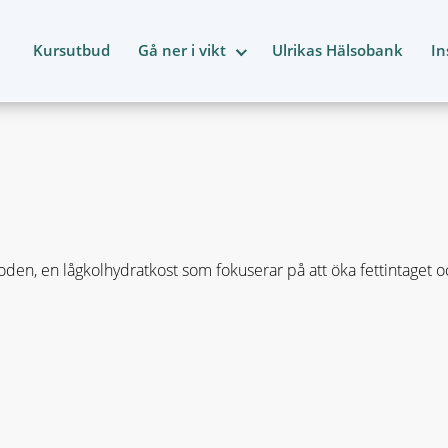
Kursutbud
Gå ner i vikt
Ulrikas Hälsobank
In
en, en lågkolhydratkost som fokuserar på att öka fettintaget oc