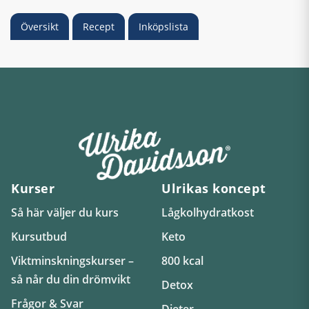
Översikt
Recept
Inköpslista
Kurser
Ulrikas koncept
Så här väljer du kurs
Lågkolhydratkost
Kursutbud
Keto
Viktminskningskurser –
800 kcal
så når du din drömvikt
Detox
Frågor & Svar
Dieter