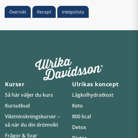
Översikt
Recept
Inköpslista
Kurser
Ulrikas koncept
Så här väljer du kurs
Lågkolhydratkost
Kursutbud
Keto
Viktminskningskurser –
800 kcal
så når du din drömvikt
Detox
Frågor & Svar
Dieter