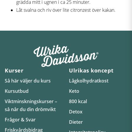
grädda mitt i ugnen i ca 25 minuter.
Låt svalna och riv över lite citronzest över kakan.
Kurser
Ulrikas koncept
Så här väljer du kurs
Lågkolhydratkost
Kursutbud
Keto
Viktminskningskurser –
800 kcal
så når du din drömvikt
Detox
Frågor & Svar
Dieter
Friskvårdsbidrag