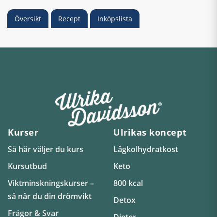
Översikt
Recept
Inköpslista
Kurser
Ulrikas koncept
Så här väljer du kurs
Lågkolhydratkost
Kursutbud
Keto
Viktminskningskurser –
800 kcal
så når du din drömvikt
Detox
Frågor & Svar
Dieter