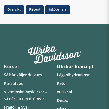
Översikt
Recept
Inköpslista
Kurser
Ulrikas koncept
Så här väljer du kurs
Lågkolhydratkost
Kursutbud
Keto
Viktminskningskurser –
800 kcal
så når du din drömvikt
Detox
Frågor & Svar
Dieter