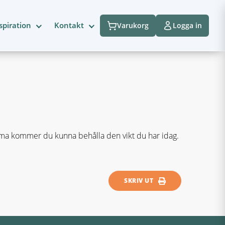
spiration
Kontakt
Varukorg
Logga in
ema kommer du kunna behålla den vikt du har idag.
SKRIV UT