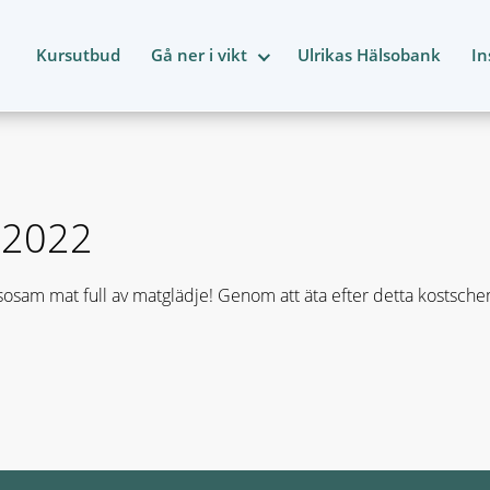
Kursutbud
Gå ner i vikt
Ulrikas Hälsobank
In
8 2022
osam mat full av matglädje! Genom att äta efter detta kostsch