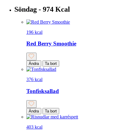
Söndag - 974 Kcal
196 kcal
Red Berry Smoothie
Ändra
Ta bort
376 kcal
Tonfisksallad
Ändra
Ta bort
403 kcal