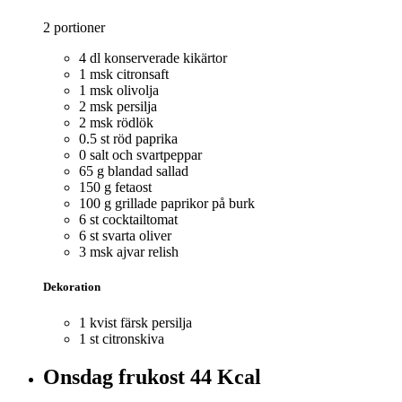
2 portioner
4 dl konserverade kikärtor
1 msk citronsaft
1 msk olivolja
2 msk persilja
2 msk rödlök
0.5 st röd paprika
0 salt och svartpeppar
65 g blandad sallad
150 g fetaost
100 g grillade paprikor på burk
6 st cocktailtomat
6 st svarta oliver
3 msk ajvar relish
Dekoration
1 kvist färsk persilja
1 st citronskiva
Onsdag frukost
44 Kcal