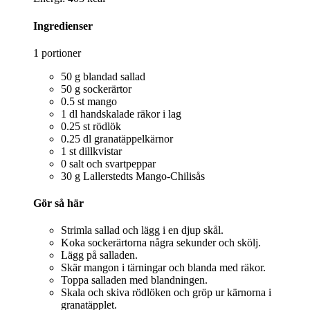
Ingredienser
1 portioner
50 g blandad sallad
50 g sockerärtor
0.5 st mango
1 dl handskalade räkor i lag
0.25 st rödlök
0.25 dl granatäppelkärnor
1 st dillkvistar
0 salt och svartpeppar
30 g Lallerstedts Mango-Chilisås
Gör så här
Strimla sallad och lägg i en djup skål.
Koka sockerärtorna några sekunder och skölj.
Lägg på salladen.
Skär mangon i tärningar och blanda med räkor.
Toppa salladen med blandningen.
Skala och skiva rödlöken och gröp ur kärnorna i
granatäpplet.