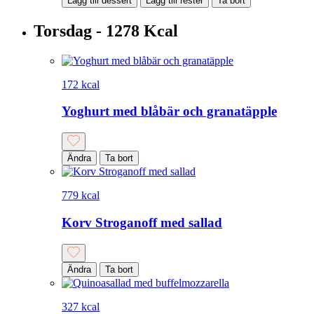
Lägg till dessert
Lägg till rester
Ta bort
Torsdag - 1278 Kcal
172 kcal
Yoghurt med blåbär och granatäpple
Ändra
Ta bort
779 kcal
Korv Stroganoff med sallad
Ändra
Ta bort
327 kcal