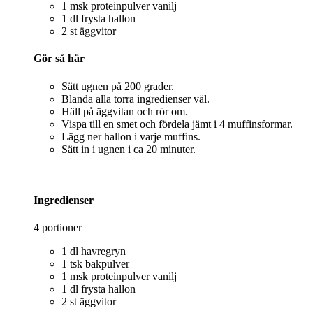
1 msk proteinpulver vanilj
1 dl frysta hallon
2 st äggvitor
Gör så här
Sätt ugnen på 200 grader.
Blanda alla torra ingredienser väl.
Häll på äggvitan och rör om.
Vispa till en smet och fördela jämt i 4 muffinsformar.
Lägg ner hallon i varje muffins.
Sätt in i ugnen i ca 20 minuter.
Ingredienser
4 portioner
1 dl havregryn
1 tsk bakpulver
1 msk proteinpulver vanilj
1 dl frysta hallon
2 st äggvitor