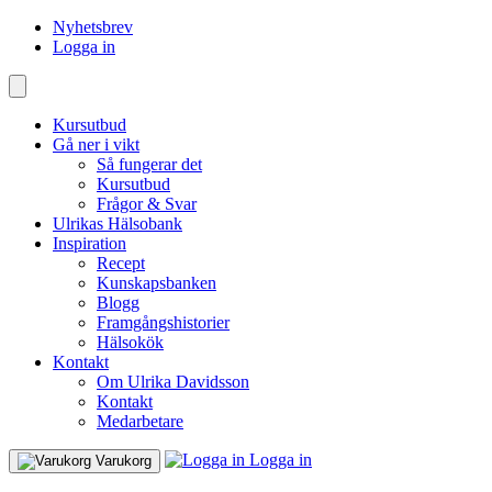
Nyhetsbrev
Logga in
Kursutbud
Gå ner i vikt
Så fungerar det
Kursutbud
Frågor & Svar
Ulrikas Hälsobank
Inspiration
Recept
Kunskapsbanken
Blogg
Framgångshistorier
Hälsokök
Kontakt
Om Ulrika Davidsson
Kontakt
Medarbetare
Logga in
Varukorg