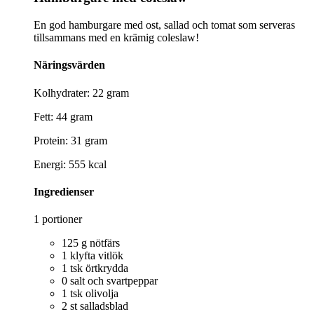
En god hamburgare med ost, sallad och tomat som serveras
tillsammans med en krämig coleslaw!
Näringsvärden
Kolhydrater: 22 gram
Fett: 44 gram
Protein: 31 gram
Energi: 555 kcal
Ingredienser
1 portioner
125 g nötfärs
1 klyfta vitlök
1 tsk örtkrydda
0 salt och svartpeppar
1 tsk olivolja
2 st salladsblad