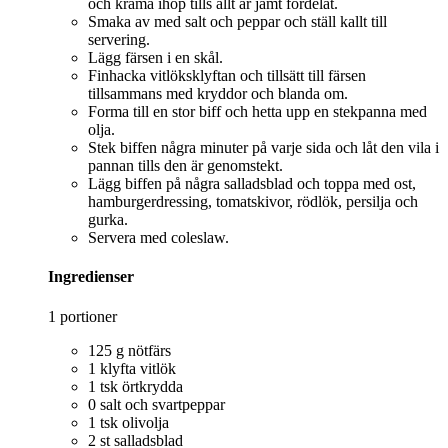
och krama ihop tills allt är jämt fördelat.
Smaka av med salt och peppar och ställ kallt till
servering.
Lägg färsen i en skål.
Finhacka vitlöksklyftan och tillsätt till färsen
tillsammans med kryddor och blanda om.
Forma till en stor biff och hetta upp en stekpanna med
olja.
Stek biffen några minuter på varje sida och låt den vila i
pannan tills den är genomstekt.
Lägg biffen på några salladsblad och toppa med ost,
hamburgerdressing, tomatskivor, rödlök, persilja och
gurka.
Servera med coleslaw.
Ingredienser
1 portioner
125 g nötfärs
1 klyfta vitlök
1 tsk örtkrydda
0 salt och svartpeppar
1 tsk olivolja
2 st salladsblad