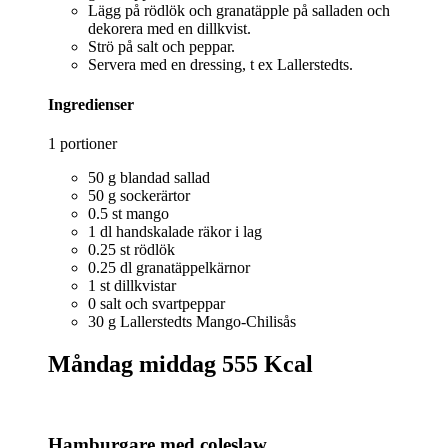
Lägg på rödlök och granatäpple på salladen och
dekorera med en dillkvist.
Strö på salt och peppar.
Servera med en dressing, t ex Lallerstedts.
Ingredienser
1 portioner
50 g blandad sallad
50 g sockerärtor
0.5 st mango
1 dl handskalade räkor i lag
0.25 st rödlök
0.25 dl granatäppelkärnor
1 st dillkvistar
0 salt och svartpeppar
30 g Lallerstedts Mango-Chilisås
Måndag middag
555 Kcal
Hamburgare med coleslaw