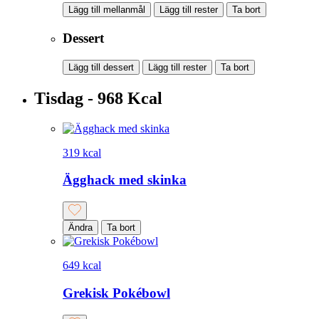
Lägg till mellanmål
Lägg till rester
Ta bort
Dessert
Lägg till dessert
Lägg till rester
Ta bort
Tisdag - 968 Kcal
319 kcal
Ägghack med skinka
Ändra
Ta bort
649 kcal
Grekisk Pokébowl