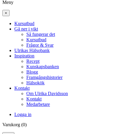
Meny
×
Kursutbud
Gå ner i vikt
Så fungerar det
Kursutbud
Frågor & Svar
Ulrikas Hälsobank
Inspiration
Recept
Kunskapsbanken
Blogg
Framgångshistorier
Hälsokök
Kontakt
Om Ulrika Davidsson
Kontakt
Medarbetare
Logga in
Varukorg (0)