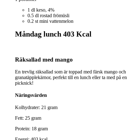
1 dl keso, 4%
0.5 dl rostad frömüsli
0.2 st mini vattenmelon
Måndag lunch
403 Kcal
Räksallad med mango
En trevlig räksallad som är toppad med färsk mango och
granatäpplekärnor, perfekt till en lunch eller ta med på en
picknick!
Näringsvärden
Kolhydrater: 21 gram
Fett: 25 gram
Protein: 18 gram
Energi: 403 kcal