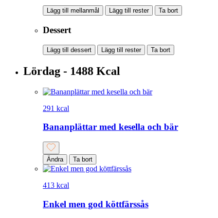
Lägg till mellanmål
Lägg till rester
Ta bort
Dessert
Lägg till dessert
Lägg till rester
Ta bort
Lördag - 1488 Kcal
291 kcal
Bananplättar med kesella och bär
Ändra
Ta bort
413 kcal
Enkel men god köttfärssås