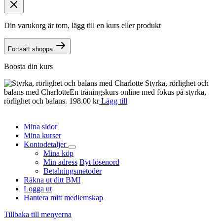
Din varukorg är tom, lägg till en kurs eller produkt
Fortsätt shoppa
Boosta din kurs
Styrka, rörlighet och
balans med Charlotte
En träningskurs online med fokus på styrka,
n
rörlighet och balans.
198.00
kr
Lägg till
o
d
Mina sidor
Mina kurser
Kontodetaljer
Mina köp
Min adress
Byt lösenord
Betalningsmetoder
Räkna ut ditt BMI
Logga ut
Hantera mitt medlemskap
Tillbaka till menyerna