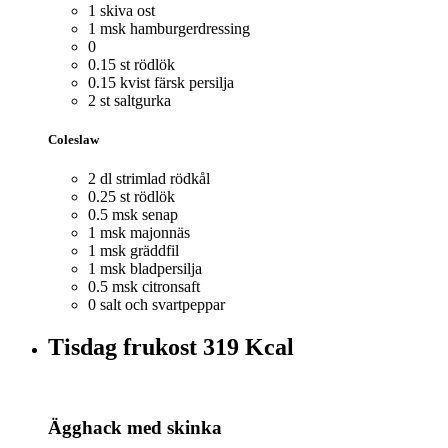
1 skiva ost
1 msk hamburgerdressing
0
0.15 st rödlök
0.15 kvist färsk persilja
2 st saltgurka
Coleslaw
2 dl strimlad rödkål
0.25 st rödlök
0.5 msk senap
1 msk majonnäs
1 msk gräddfil
1 msk bladpersilja
0.5 msk citronsaft
0 salt och svartpeppar
Tisdag frukost
319 Kcal
Ägghack med skinka