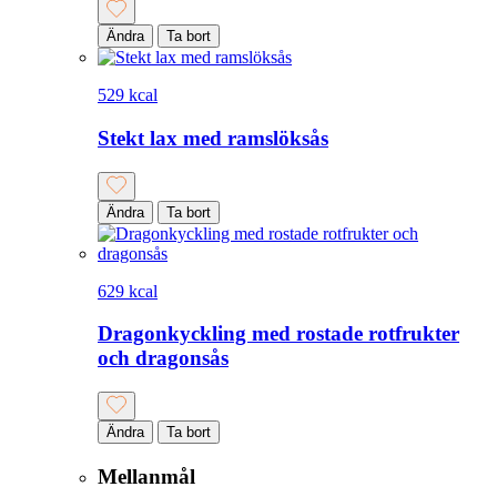
Ändra
Ta bort
529 kcal
Stekt lax med ramslöksås
Ändra
Ta bort
629 kcal
Dragonkyckling med rostade rotfrukter
och dragonsås
Ändra
Ta bort
Mellanmål