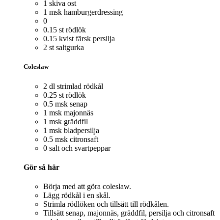
1 skiva ost
1 msk hamburgerdressing
0
0.15 st rödlök
0.15 kvist färsk persilja
2 st saltgurka
Coleslaw
2 dl strimlad rödkål
0.25 st rödlök
0.5 msk senap
1 msk majonnäs
1 msk gräddfil
1 msk bladpersilja
0.5 msk citronsaft
0 salt och svartpeppar
Gör så här
Börja med att göra coleslaw.
Lägg rödkål i en skål.
Strimla rödlöken och tillsätt till rödkålen.
Tillsätt senap, majonnäs, gräddfil, persilja och citronsaft