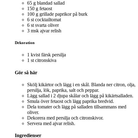
65 g blandad sallad
150 g fetaost
100 g grillade paprikor på burk
6 st cocktailtomat
6 st svarta oliver
3 msk ajvar relish
Dekoration
1 kvist färsk persilja
1 st citronskiva
Gör så här
Skölj kikärtor och lägg i en skål. Blanda ner citron, olja,
persilja, lök, paprika, salt och peppar.
Lägg sallad i 2 djupa skålar och lägg på kikärtsalladen.
Smula över fetaost och lägg paprika bredvid.
Dela tomater och lägg på salladen tillsammans med
oliver.
Dekorera med persilja och citronskivor.
Servera med ajvar relish.
Ingredienser