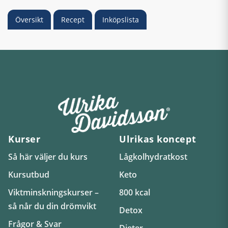
Översikt
Recept
Inköpslista
Kurser
Ulrikas koncept
Så här väljer du kurs
Lågkolhydratkost
Kursutbud
Keto
Viktminskningskurser –
800 kcal
så når du din drömvikt
Detox
Frågor & Svar
Dieter