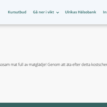
Kursutbud
Gå ner i vikt
Ulrikas Hälsobank
In
osam mat full av matglädje! Genom att äta efter detta kostsch