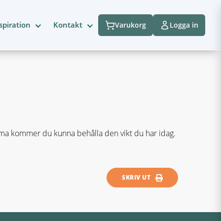
spiration
Kontakt
Varukorg
Logga in
ema kommer du kunna behålla den vikt du har idag.
SKRIV UT