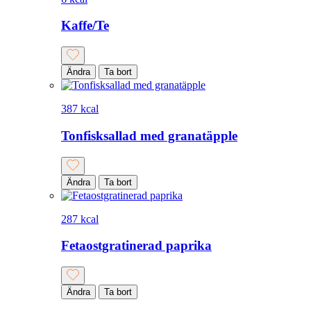
Kaffe/Te
Ändra
Ta bort
387 kcal
Tonfisksallad med granatäpple
Ändra
Ta bort
287 kcal
Fetaostgratinerad paprika
Ändra
Ta bort