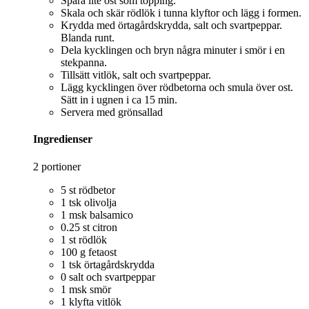
Spara lite ost som topping.
Skala och skär rödlök i tunna klyftor och lägg i formen.
Krydda med örtagårdskrydda, salt och svartpeppar.
Blanda runt.
Dela kycklingen och bryn några minuter i smör i en
stekpanna.
Tillsätt vitlök, salt och svartpeppar.
Lägg kycklingen över rödbetorna och smula över ost.
Sätt in i ugnen i ca 15 min.
Servera med grönsallad
Ingredienser
2 portioner
5 st rödbetor
1 tsk olivolja
1 msk balsamico
0.25 st citron
1 st rödlök
100 g fetaost
1 tsk örtagårdskrydda
0 salt och svartpeppar
1 msk smör
1 klyfta vitlök