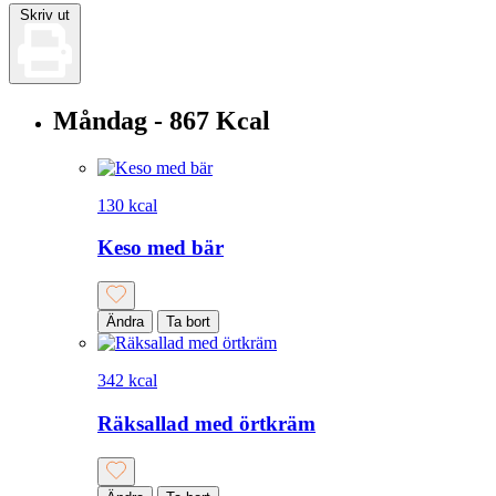
Skriv ut
Måndag - 867 Kcal
130 kcal
Keso med bär
Ändra
Ta bort
342 kcal
Räksallad med örtkräm