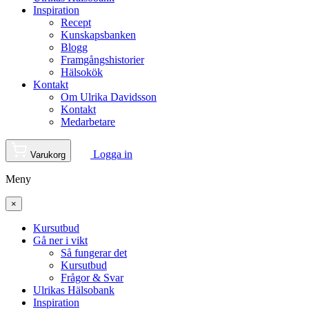
Inspiration
Recept
Kunskapsbanken
Blogg
Framgångshistorier
Hälsokök
Kontakt
Om Ulrika Davidsson
Kontakt
Medarbetare
Logga in
Varukorg
Meny
×
Kursutbud
Gå ner i vikt
Så fungerar det
Kursutbud
Frågor & Svar
Ulrikas Hälsobank
Inspiration