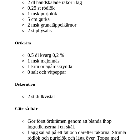
2 dl handskalade räkor i lag
0.25 st rödlök
1 msk purjolök
5 cm gurka
2 msk granatäppelkärnor
2 st physalis
Örtkräm
0.5 dl kvarg 0,2 %
1 msk majonnäs
1 krm örtagårdskrydda
0 salt och vitpeppar
Dekoration
2 st dillkvistar
Gör så här
Gör först örtkrämen genom att blanda ihop
ingredienserna i en skål.
Lägg sallad på ett fat och därefter räkorna. Strimla
rödlök och purjolök och lägg över. Toppa med