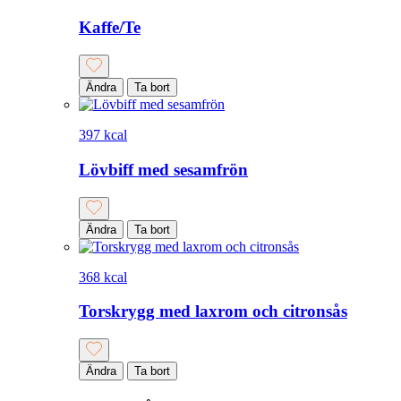
Kaffe/Te
Ändra
Ta bort
397 kcal
Lövbiff med sesamfrön
Ändra
Ta bort
368 kcal
Torskrygg med laxrom och citronsås
Ändra
Ta bort