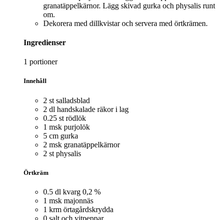
granatäppelkärnor. Lägg skivad gurka och physalis runt
om.
Dekorera med dillkvistar och servera med örtkrämen.
Ingredienser
1 portioner
Innehåll
2 st salladsblad
2 dl handskalade räkor i lag
0.25 st rödlök
1 msk purjolök
5 cm gurka
2 msk granatäppelkärnor
2 st physalis
Örtkräm
0.5 dl kvarg 0,2 %
1 msk majonnäs
1 krm örtagårdskrydda
0 salt och vitpeppar