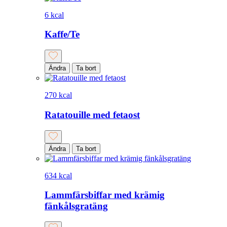
6 kcal
Kaffe/Te
Ändra
Ta bort
270 kcal
Ratatouille med fetaost
Ändra
Ta bort
634 kcal
Lammfärsbiffar med krämig
fänkålsgratäng