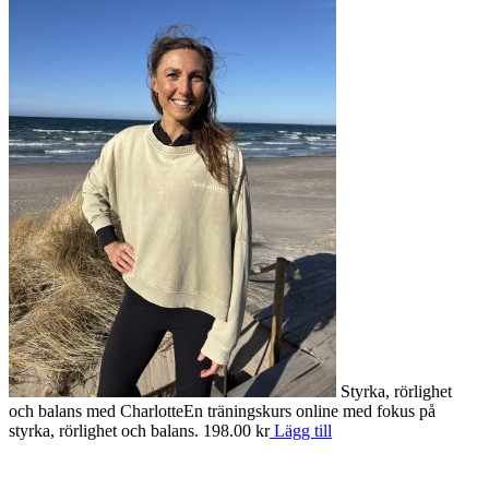
Styrka, rörlighet
och balans med Charlotte
En träningskurs online med fokus på
S
styrka, rörlighet och balans.
198.00
kr
Lägg till
o
e
1