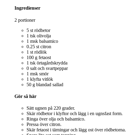
Ingredienser
2 portioner
5 st rödbetor
1 tsk olivolja
1 msk balsamico
0.25 st citron
1 st rödlök
100 g fetaost
1 tsk örtagårdskrydda
0 salt och svartpeppar
1 msk smör
1 klyfta vitlök
50 g blandad sallad
Gör så här
Sätt ugnen på 220 grader.
Skär rödbetor i klyftor och lägg i en ugnsfast form.
Ringa över olja och balsamico.
Pressa över citron.
Skär fetaost i tärningar och lägg ost över rödbetorna.