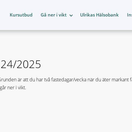
Kursutbud
Gå ner i vikt
Ulrikas Hälsobank
In
024/2025
nden är att du har två fastedagar/vecka när du äter markant fär
r ner i vikt.