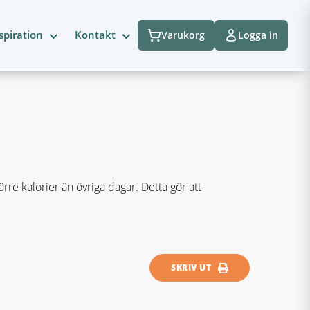
spiration
Kontakt
Varukorg
Logga in
re kalorier än övriga dagar. Detta gör att
SKRIV UT