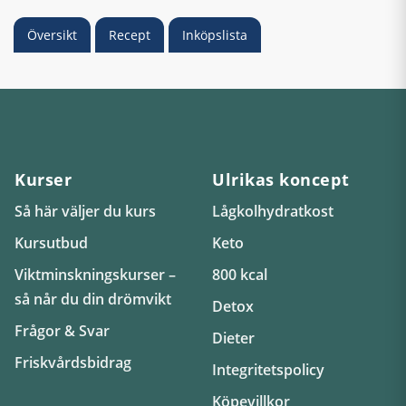
Översikt
Recept
Inköpslista
Kurser
Ulrikas koncept
Så här väljer du kurs
Lågkolhydratkost
Kursutbud
Keto
Viktminskningskurser –
800 kcal
så når du din drömvikt
Detox
Frågor & Svar
Dieter
Friskvårdsbidrag
Integritetspolicy
Köpevillkor