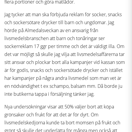
flera portioner och göra matlådor.
Jag tycker att man ska förbjuda reklam för socker, snacks
och sockersötare drycker till barn och ungdomar. Jag
hörde på Almedalsveckan av en ansvarig från
livsmedelsbranschen att barn och tonåringar ser
sockerreklam 17 ggr per timme och det är väldigt illa. Om
det var möjligt så skulle jag vilja att livsmedelsaffärerna tar
sitt ansvar och plockar bort alla kampanjer vid kassan som
är för godis, snacks och sockersötade drycker och istället
har kampanjer på några andra livsmedel som man vet är
en nödvändighet t ex schampo, balsam mm. Då borde ju
inte butikerna tappa i försäljning tänker jag.
Nya undersökningar visar att 50% väljer bort att köpa
grönsaker och frukt för att det är för dyrt. Om
livsmedelskedjorna kunde ta bort momsen på frukt och
grönt så skulle det underlätta för många men också att