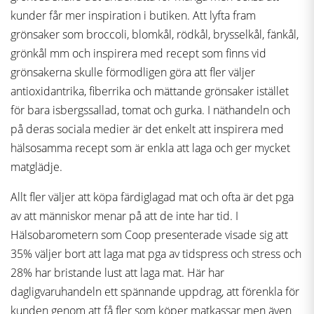
kunder får mer inspiration i butiken. Att lyfta fram
grönsaker som broccoli, blomkål, rödkål, brysselkål, fänkål,
grönkål mm och inspirera med recept som finns vid
grönsakerna skulle förmodligen göra att fler väljer
antioxidantrika, fiberrika och mättande grönsaker istället
för bara isbergssallad, tomat och gurka. I näthandeln och
på deras sociala medier är det enkelt att inspirera med
hälsosamma recept som är enkla att laga och ger mycket
matglädje.
Allt fler väljer att köpa färdiglagad mat och ofta är det pga
av att människor menar på att de inte har tid. I
Hälsobarometern som Coop presenterade visade sig att
35% väljer bort att laga mat pga av tidspress och stress och
28% har bristande lust att laga mat. Här har
dagligvaruhandeln ett spännande uppdrag, att förenkla för
kunden genom att få fler som köper matkassar men även