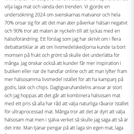
vilja laga mat och vända den trenden. Vi gjorde en
undersökning 2024 om svenskarnas matvanor och hela
70% oroar sig för att det man äter påverkar hälsan negativt
och 90% tror att maten är nyckeln till att lyckas med en
hälsoförändring. Ett förslag som jag har skrivit om i flera
debattartiklar är att om livsmedelskedjorna kunde ta bort
momsen på frukt och grönt så skulle det underlätta för
många. Jag önskar också att kunder får mer inspiration i
butiken eller när de handlar online och att man lyfter fram
mer hälsosamma livsmedel istället för att ha kampanj på
godis, läsk och chips. Dagligvaruhandelns ansvar är stort
och jag hoppas att det går att kombinera hälsosam mat
med ett pris så alla har råd att välja naturliga råvaror istället
för ultraprocessad mat. Många tror att det är dyrt att välja
hälsosam mat men i själva verket så skulle jag säga att så är
det inte. Man tjänar pengar på att laga sin egen mat, laga