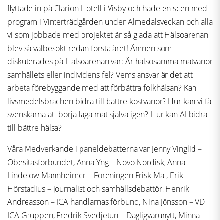
flyttade in på Clarion Hotell i Visby och hade en scen med
program i Vinterträdgården under Almedalsveckan och alla
vi som jobbade med projektet är så glada att Hälsoarenan
blev så välbesökt redan första året! Ämnen som
diskuterades på Hälsoarenan var: Är hälsosamma matvanor
samhällets eller individens fel? Vems ansvar är det att
arbeta förebyggande med att förbättra folkhälsan? Kan
livsmedelsbrachen bidra till bättre kostvanor? Hur kan vi få
svenskarna att börja laga mat själva igen? Hur kan AI bidra
till bättre hälsa?
Våra Medverkande i paneldebatterna var Jenny Vinglid –
Obesitasförbundet, Anna Yng – Novo Nordisk, Anna
Lindelöw Mannheimer – Föreningen Frisk Mat, Erik
Hörstadius – journalist och samhällsdebattör, Henrik
Andreasson – ICA handlarnas förbund, Nina Jönsson – VD
ICA Gruppen, Fredrik Svedjetun – Dagligvarunytt, Minna