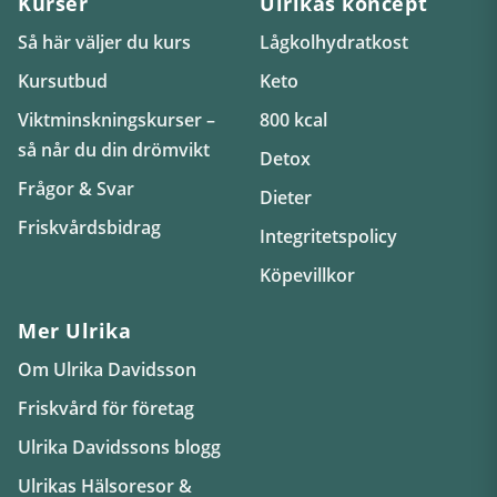
Kurser
Ulrikas koncept
Så här väljer du kurs
Lågkolhydratkost
Kursutbud
Keto
Viktminskningskurser –
800 kcal
så når du din drömvikt
Detox
Frågor & Svar
Dieter
Friskvårdsbidrag
Integritetspolicy
Köpevillkor
Mer Ulrika
Om Ulrika Davidsson
Friskvård för företag
Ulrika Davidssons blogg
Ulrikas Hälsoresor &