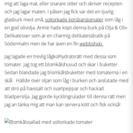
mig att laga mat, eller snarare sitter och skriver recepten
och jag lagar maten. I påsen jag fick var det en ljuvlig
glasburk med små,
soltorkade körsbärstomater
som låg i
en god olivolja. Annie hade köpt denna burk på Olja & Oliv
Delikatesser som är en charmig delikatessbutik på
Södermalm men de har även en fin
webbshop.
Jag lagade en trevlig lågkolhydratsrätt med dessa som
tomater. Jag tog ett blomkålshuvud och skar i buketter.
Sedan blandade jag blomkålsbuketter med tomaterna i en
skål. Hällde över oljan som låg i burken och avslutade med
att strö på havssalt och svartpeppar och hackad
bladpersilja. Jag gjorde kycklingrulader till denna rätt men
jag an tänka mig att man kan servera kött och fisk också!