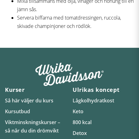
Mixa tillsammans med olja, vinäger och honung till en
jämn sås.
Servera biffarna med tomatdressingen, ruccola,
skivade champinjoner och rödlök.
Kurser
Ulrikas koncept
Så här väljer du kurs
Lågkolhydratkost
Kursutbud
Keto
Viktminskningskurser –
800 kcal
så når du din drömvikt
Detox