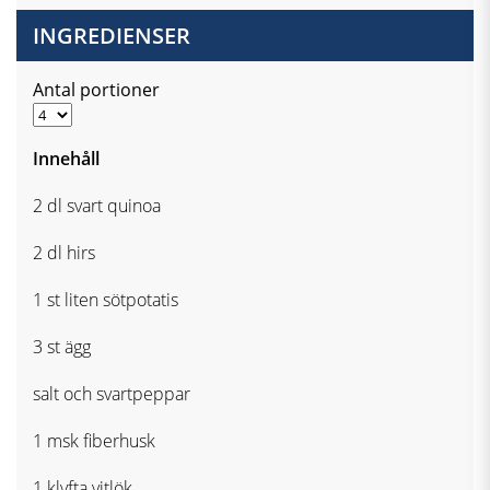
INGREDIENSER
Antal portioner
Innehåll
2 dl svart quinoa
2 dl hirs
1 st liten sötpotatis
3 st ägg
salt och svartpeppar
1 msk fiberhusk
1 klyfta vitlök