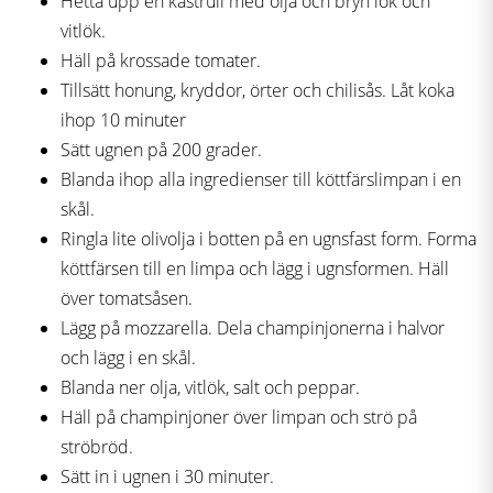
Hetta upp en kastrull med olja och bryn lök och
vitlök.
Häll på krossade tomater.
Tillsätt honung, kryddor, örter och chilisås. Låt koka
ihop 10 minuter
Sätt ugnen på 200 grader.
Blanda ihop alla ingredienser till köttfärslimpan i en
skål.
Ringla lite olivolja i botten på en ugnsfast form. Forma
köttfärsen till en limpa och lägg i ugnsformen. Häll
över tomatsåsen.
Lägg på mozzarella. Dela champinjonerna i halvor
och lägg i en skål.
Blanda ner olja, vitlök, salt och peppar.
Häll på champinjoner över limpan och strö på
ströbröd.
Sätt in i ugnen i 30 minuter.