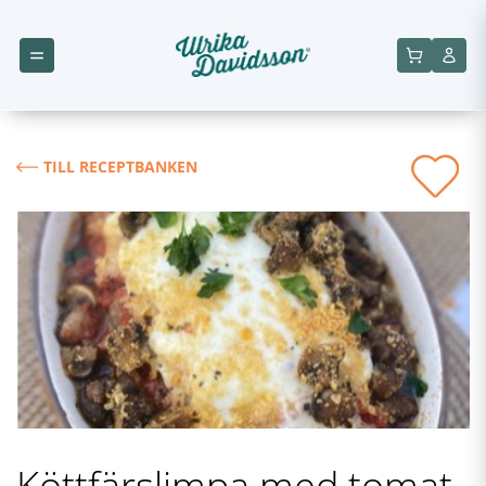
TILL RECEPTBANKEN
Köttfärslimpa med tomat