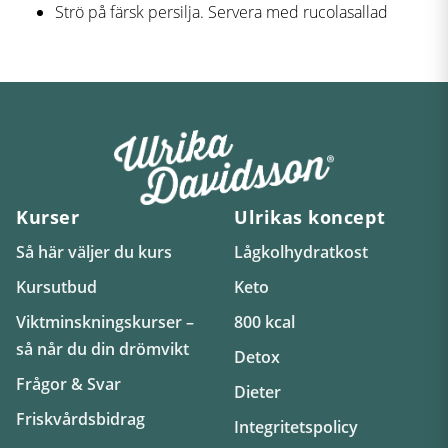
Strö på färsk persilja. Servera med rucolasallad
Kurser
Ulrikas koncept
Så här väljer du kurs
Lågkolhydratkost
Kursutbud
Keto
Viktminskningskurser –
800 kcal
så når du din drömvikt
Detox
Frågor & Svar
Dieter
Friskvårdsbidrag
Integritetspolicy