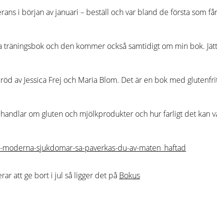
erans i början av januari – beställ och var bland de första som 
ya träningsbok och den kommer också samtidigt om min bok. Jätt
bröd av Jessica Frej och Maria Blom. Det är en bok med glutenfrit
andlar om gluten och mjölkprodukter och hur farligt det kan va
r att ge bort i jul så ligger det på
Bokus